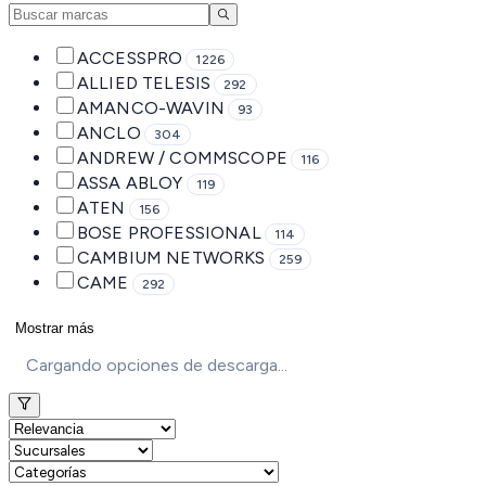
ACCESSPRO
1226
ALLIED TELESIS
292
AMANCO-WAVIN
93
ANCLO
304
ANDREW / COMMSCOPE
116
ASSA ABLOY
119
ATEN
156
BOSE PROFESSIONAL
114
CAMBIUM NETWORKS
259
CAME
292
Mostrar más
Cargando opciones de descarga...