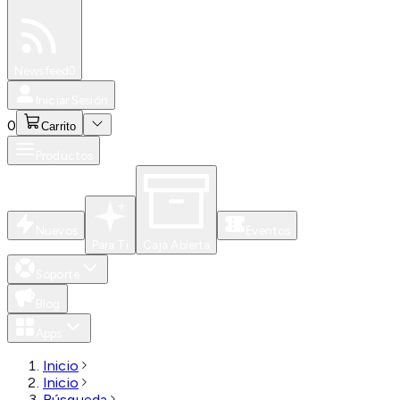
Especiales
Newsfeed
0
Iniciar Sesión
0
Carrito
Productos
Nuevos
Eventos
Para Ti
Caja Abierta
Soporte
Blog
Apps
Inicio
Inicio
Búsqueda