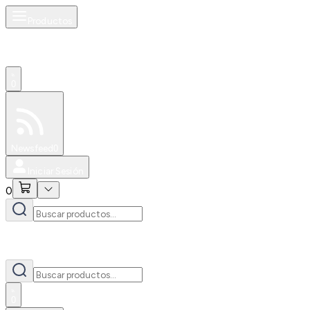
Productos
0
Especiales
Newsfeed
0
Iniciar Sesión
0
0