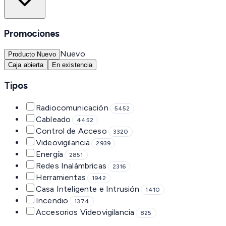
Promociones
Nuevo
Producto Nuevo
Caja abierta
En existencia
Tipos
Radiocomunicación
5452
Cableado
4452
Control de Acceso
3320
Videovigilancia
2939
Energía
2851
Redes Inalámbricas
2316
Herramientas
1942
Casa Inteligente e Intrusión
1410
Incendio
1374
Accesorios Videovigilancia
825