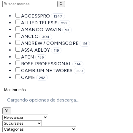
ACCESSPRO
1247
ALLIED TELESIS
292
AMANCO-WAVIN
93
ANCLO
304
ANDREW / COMMSCOPE
116
ASSA ABLOY
119
ATEN
156
BOSE PROFESSIONAL
114
CAMBIUM NETWORKS
259
CAME
292
Mostrar más
Cargando opciones de descarga...