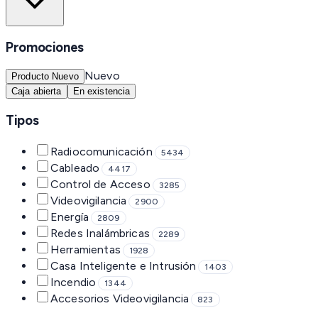
Promociones
Nuevo
Producto Nuevo
Caja abierta
En existencia
Tipos
Radiocomunicación
5434
Cableado
4417
Control de Acceso
3285
Videovigilancia
2900
Energía
2809
Redes Inalámbricas
2289
Herramientas
1928
Casa Inteligente e Intrusión
1403
Incendio
1344
Accesorios Videovigilancia
823