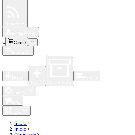
Especiales
Newsfeed
0
Iniciar Sesión
0
Carrito
Productos
Nuevos
Eventos
Para Ti
Caja Abierta
Soporte
Blog
Apps
Inicio
Inicio
Búsqueda