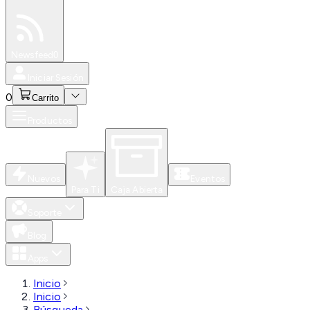
Especiales
Newsfeed
0
Iniciar Sesión
0
Carrito
Productos
Nuevos
Eventos
Para Ti
Caja Abierta
Soporte
Blog
Apps
Inicio
Inicio
Búsqueda