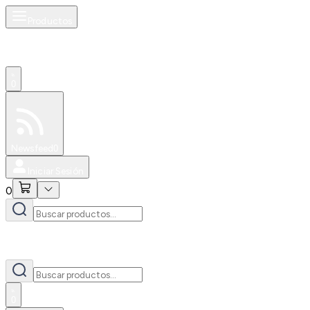
Productos
0
Especiales
Newsfeed
0
Iniciar Sesión
0
0