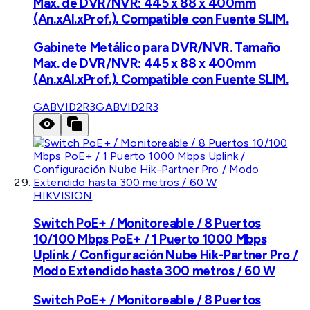
Max. de DVR/NVR: 445 x 88 x 400mm
(An.xAl.xProf.). Compatible con Fuente SLIM.
Gabinete Metálico para DVR/NVR. Tamaño
Max. de DVR/NVR: 445 x 88 x 400mm
(An.xAl.xProf.). Compatible con Fuente SLIM.
GABVID2R3
GABVID2R3
HIKVISION
Switch PoE+ / Monitoreable / 8 Puertos
10/100 Mbps PoE+ / 1 Puerto 1000 Mbps
Uplink / Configuración Nube Hik-Partner Pro /
Modo Extendido hasta 300 metros / 60 W
Switch PoE+ / Monitoreable / 8 Puertos