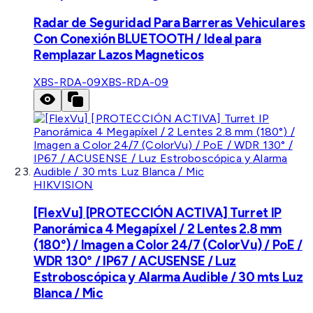
Radar de Seguridad Para Barreras Vehiculares
Con Conexión BLUETOOTH / Ideal para
Remplazar Lazos Magneticos
XBS-RDA-09
XBS-RDA-09
HIKVISION
[FlexVu] [PROTECCIÓN ACTIVA] Turret IP
Panorámica 4 Megapíxel / 2 Lentes 2.8 mm
(180°) / Imagen a Color 24/7 (ColorVu) / PoE /
WDR 130° / IP67 / ACUSENSE / Luz
Estroboscópica y Alarma Audible / 30 mts Luz
Blanca / Mic