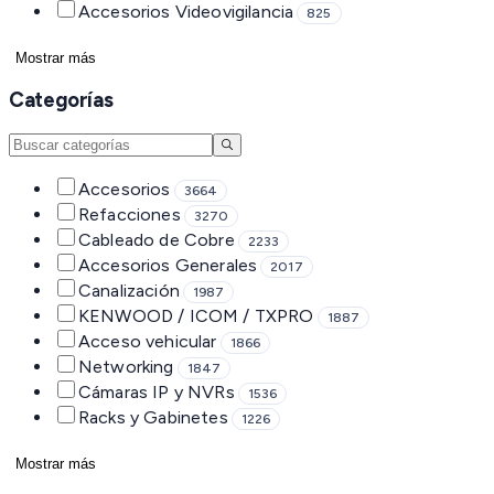
Accesorios Videovigilancia
825
Mostrar más
Categorías
Accesorios
3664
Refacciones
3270
Cableado de Cobre
2233
Accesorios Generales
2017
Canalización
1987
KENWOOD / ICOM / TXPRO
1887
Acceso vehicular
1866
Networking
1847
Cámaras IP y NVRs
1536
Racks y Gabinetes
1226
Mostrar más