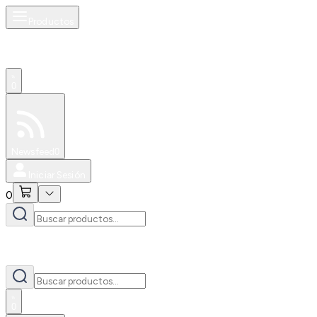
Productos
0
Especiales
Newsfeed
0
Iniciar Sesión
0
0