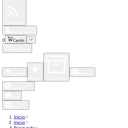
Especiales
Newsfeed
0
Iniciar Sesión
0
Carrito
Productos
Nuevos
Eventos
Para Ti
Caja Abierta
Soporte
Blog
Apps
Inicio
Inicio
Búsqueda