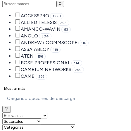
ACCESSPRO
1228
ALLIED TELESIS
292
AMANCO-WAVIN
93
ANCLO
304
ANDREW / COMMSCOPE
116
ASSA ABLOY
119
ATEN
156
BOSE PROFESSIONAL
114
CAMBIUM NETWORKS
259
CAME
292
Mostrar más
Cargando opciones de descarga...