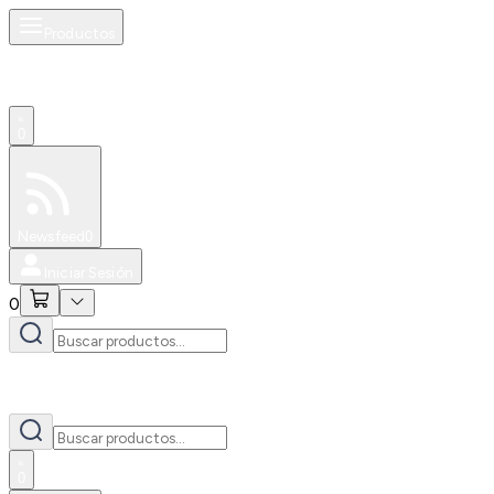
Productos
0
Especiales
Newsfeed
0
Iniciar Sesión
0
0