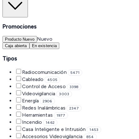
Promociones
Nuevo
Producto Nuevo
Caja abierta
En existencia
Tipos
Radiocomunicación
5471
Cableado
4505
Control de Acceso
3398
Videovigilancia
3003
Energía
2906
Redes Inalámbricas
2347
Herramientas
1977
Incendio
1462
Casa Inteligente e Intrusión
1453
Accesorios Videovigilancia
854