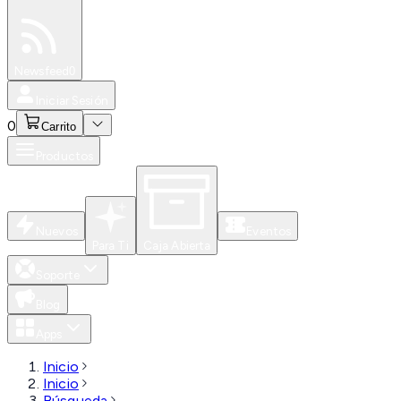
Especiales
Newsfeed
0
Iniciar Sesión
0
Carrito
Productos
Nuevos
Eventos
Para Ti
Caja Abierta
Soporte
Blog
Apps
Inicio
Inicio
Búsqueda