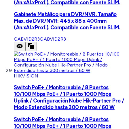
(An.xAl.xProf.). Compatible con Fuente SLIM.
Gabinete Metálico para DVR/NVR. Tamaño
Max. de DVR/NVR: 445 x 88 x 400mm
(An.xAl.xProf.). Compatible con Fuente SLIM.
GABVID2R3
GABVID2R3
HIKVISION
Switch PoE+ / Monitoreable / 8 Puertos
10/100 Mbps PoE+ / 1 Puerto 1000 Mbps
Uplink / Configuración Nube Hik-Partner Pro /
Modo Extendido hasta 300 metros / 60 W
Switch PoE+ / Monitoreable / 8 Puertos
10/100 Mbps PoE+ / 1 Puerto 1000 Mbps