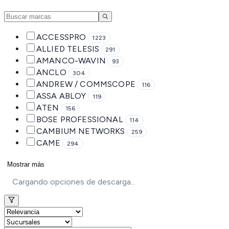
ACCESSPRO
1223
ALLIED TELESIS
291
AMANCO-WAVIN
93
ANCLO
304
ANDREW / COMMSCOPE
116
ASSA ABLOY
119
ATEN
156
BOSE PROFESSIONAL
114
CAMBIUM NETWORKS
259
CAME
294
Mostrar más
Cargando opciones de descarga...