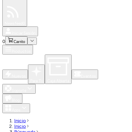
Especiales
Newsfeed
0
Iniciar Sesión
0
Carrito
Productos
Nuevos
Eventos
Para Ti
Caja Abierta
Soporte
Blog
Apps
Inicio
Inicio
Búsqueda