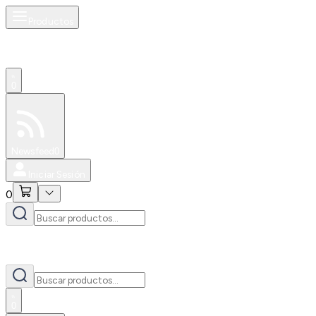
Productos
0
Especiales
Newsfeed
0
Iniciar Sesión
0
0