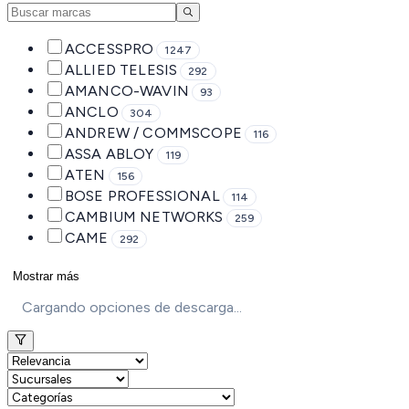
ACCESSPRO
1247
ALLIED TELESIS
292
AMANCO-WAVIN
93
ANCLO
304
ANDREW / COMMSCOPE
116
ASSA ABLOY
119
ATEN
156
BOSE PROFESSIONAL
114
CAMBIUM NETWORKS
259
CAME
292
Mostrar más
Cargando opciones de descarga...