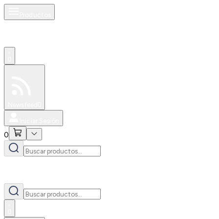
Productos
0
Especiales
Newsfeed
0
Iniciar Sesión
0
0