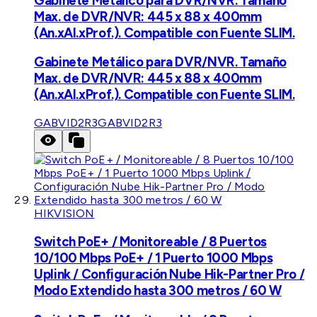
Gabinete Metálico para DVR/NVR. Tamaño
Max. de DVR/NVR: 445 x 88 x 400mm
(An.xAl.xProf.). Compatible con Fuente SLIM.
Gabinete Metálico para DVR/NVR. Tamaño
Max. de DVR/NVR: 445 x 88 x 400mm
(An.xAl.xProf.). Compatible con Fuente SLIM.
GABVID2R3
GABVID2R3
HIKVISION
Switch PoE+ / Monitoreable / 8 Puertos
10/100 Mbps PoE+ / 1 Puerto 1000 Mbps
Uplink / Configuración Nube Hik-Partner Pro /
Modo Extendido hasta 300 metros / 60 W