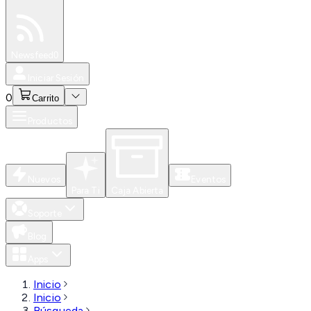
Especiales
Newsfeed
0
Iniciar Sesión
0
Carrito
Productos
Nuevos
Eventos
Para Ti
Caja Abierta
Soporte
Blog
Apps
Inicio
Inicio
Búsqueda