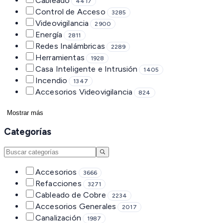
Cableado
4417
Control de Acceso
3285
Videovigilancia
2900
Energía
2811
Redes Inalámbricas
2289
Herramientas
1928
Casa Inteligente e Intrusión
1405
Incendio
1347
Accesorios Videovigilancia
824
Mostrar más
Categorías
Accesorios
3666
Refacciones
3271
Cableado de Cobre
2234
Accesorios Generales
2017
Canalización
1987