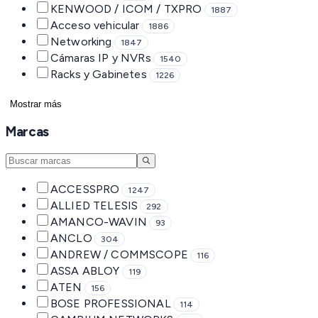
KENWOOD / ICOM / TXPRO
1887
Acceso vehicular
1886
Networking
1847
Cámaras IP y NVRs
1540
Racks y Gabinetes
1226
Mostrar más
Marcas
ACCESSPRO
1247
ALLIED TELESIS
292
AMANCO-WAVIN
93
ANCLO
304
ANDREW / COMMSCOPE
116
ASSA ABLOY
119
ATEN
156
BOSE PROFESSIONAL
114