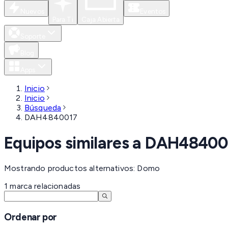
Nuevos
Eventos
Para Ti
Caja Abierta
Soporte
Blog
Apps
Inicio
Inicio
Búsqueda
DAH4840017
Equipos similares a
DAH48400
Mostrando productos alternativos: Domo
1
marca
relacionadas
Ordenar por