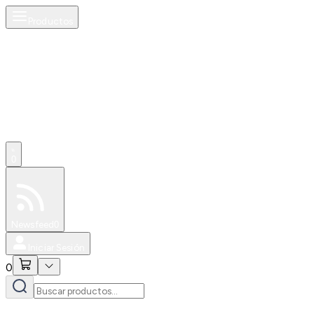
Productos
0
Especiales
Newsfeed
0
Iniciar Sesión
0