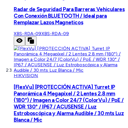
Radar de Seguridad Para Barreras Vehiculares
Con Conexión BLUETOOTH / Ideal para
Remplazar Lazos Magneticos
XBS-RDA-09
XBS-RDA-09
HIKVISION
[FlexVu] [PROTECCIÓN ACTIVA] Turret IP
Panorámica 4 Megapíxel / 2 Lentes 2.8 mm
(180°) / Imagen a Color 24/7 (ColorVu) / PoE /
WDR 130° / IP67 / ACUSENSE / Luz
Estroboscópica y Alarma Audible / 30 mts Luz
Blanca / Mic