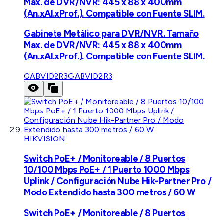
Max. de DVR/NVR: 445 x 88 x 400mm
(An.xAl.xProf.). Compatible con Fuente SLIM.
Gabinete Metálico para DVR/NVR. Tamaño
Max. de DVR/NVR: 445 x 88 x 400mm
(An.xAl.xProf.). Compatible con Fuente SLIM.
GABVID2R3
GABVID2R3
HIKVISION
Switch PoE+ / Monitoreable / 8 Puertos
10/100 Mbps PoE+ / 1 Puerto 1000 Mbps
Uplink / Configuración Nube Hik-Partner Pro /
Modo Extendido hasta 300 metros / 60 W
Switch PoE+ / Monitoreable / 8 Puertos