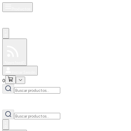
Productos
0
Especiales
Newsfeed
0
Iniciar Sesión
0
0