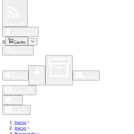
Especiales
Newsfeed
0
Iniciar Sesión
0
Carrito
Productos
Nuevos
Eventos
Para Ti
Caja Abierta
Soporte
Blog
Apps
Inicio
Inicio
Búsqueda