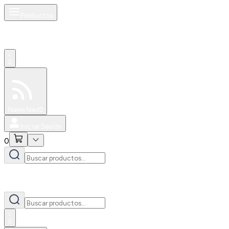
Productos
0
Especiales
Newsfeed
0
Iniciar Sesión
0
0