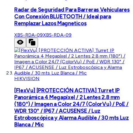
Radar de Seguridad Para Barreras Vehiculares
Con Conexión BLUETOOTH / Ideal para
Remplazar Lazos Magneticos
XBS-RDA-09
XBS-RDA-09
HIKVISION
[FlexVu] [PROTECCIÓN ACTIVA] Turret IP
Panorámica 4 Megapíxel / 2 Lentes 2.8 mm
(180°) / Imagen a Color 24/7 (ColorVu) / PoE /
WDR 130° / IP67 / ACUSENSE / Luz
Estroboscópica y Alarma Audible / 30 mts Luz
Blanca / Mic