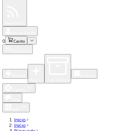
Especiales
Newsfeed
0
Iniciar Sesión
0
Carrito
Productos
Nuevos
Eventos
Para Ti
Caja Abierta
Soporte
Blog
Apps
Inicio
Inicio
Búsqueda