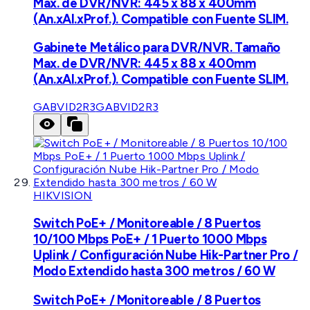
Max. de DVR/NVR: 445 x 88 x 400mm
(An.xAl.xProf.). Compatible con Fuente SLIM.
Gabinete Metálico para DVR/NVR. Tamaño
Max. de DVR/NVR: 445 x 88 x 400mm
(An.xAl.xProf.). Compatible con Fuente SLIM.
GABVID2R3
GABVID2R3
HIKVISION
Switch PoE+ / Monitoreable / 8 Puertos
10/100 Mbps PoE+ / 1 Puerto 1000 Mbps
Uplink / Configuración Nube Hik-Partner Pro /
Modo Extendido hasta 300 metros / 60 W
Switch PoE+ / Monitoreable / 8 Puertos