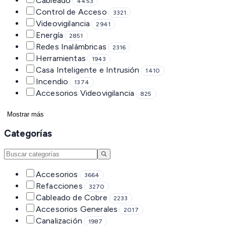
Cableado
4453
Control de Acceso
3321
Videovigilancia
2941
Energía
2851
Redes Inalámbricas
2316
Herramientas
1943
Casa Inteligente e Intrusión
1410
Incendio
1374
Accesorios Videovigilancia
825
Mostrar más
Categorías
Accesorios
3664
Refacciones
3270
Cableado de Cobre
2233
Accesorios Generales
2017
Canalización
1987