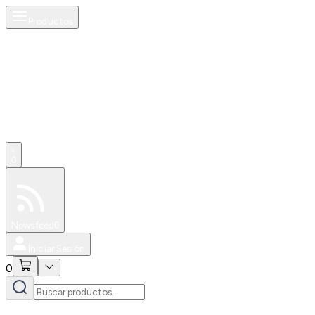
Productos
0
Especiales
Newsfeed
0
Iniciar Sesión
0