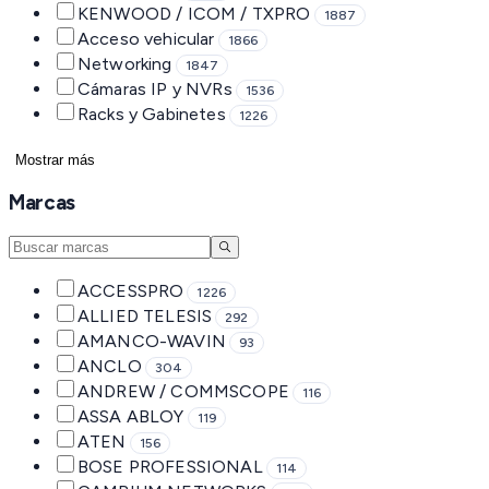
KENWOOD / ICOM / TXPRO
1887
Acceso vehicular
1866
Networking
1847
Cámaras IP y NVRs
1536
Racks y Gabinetes
1226
Mostrar más
Marcas
ACCESSPRO
1226
ALLIED TELESIS
292
AMANCO-WAVIN
93
ANCLO
304
ANDREW / COMMSCOPE
116
ASSA ABLOY
119
ATEN
156
BOSE PROFESSIONAL
114