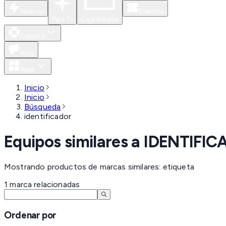
Nuevos
Eventos
Para Ti
Caja Abierta
Soporte
Blog
Apps
Inicio
Inicio
Búsqueda
identificador
Equipos similares a
IDENTIFIC
Mostrando productos de marcas similares: etiqueta
1
marca
relacionadas
Ordenar por