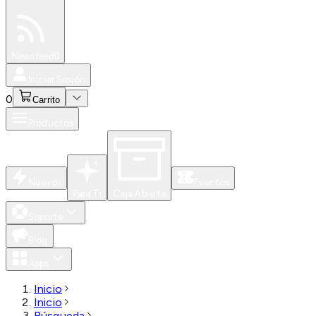
Especiales
Newsfeed
0
Iniciar Sesión
0
Carrito
Productos
Nuevos
Eventos
Para Ti
Caja Abierta
Soporte
Blog
Apps
Inicio
Inicio
Búsqueda