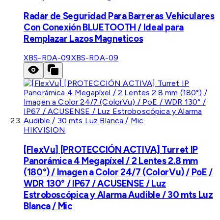
Radar de Seguridad Para Barreras Vehiculares
Con Conexión BLUETOOTH / Ideal para
Remplazar Lazos Magneticos
XBS-RDA-09
XBS-RDA-09
HIKVISION
[FlexVu] [PROTECCIÓN ACTIVA] Turret IP
Panorámica 4 Megapíxel / 2 Lentes 2.8 mm
(180°) / Imagen a Color 24/7 (ColorVu) / PoE /
WDR 130° / IP67 / ACUSENSE / Luz
Estroboscópica y Alarma Audible / 30 mts Luz
Blanca / Mic