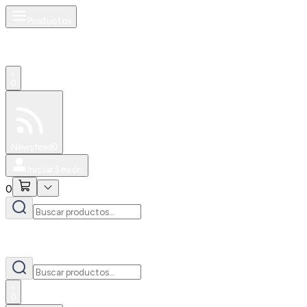
Productos
0
Especiales
Newsfeed
0
Iniciar Sesión
0
0