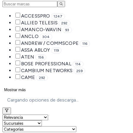
ACCESSPRO
1247
ALLIED TELESIS
292
AMANCO-WAVIN
93
ANCLO
304
ANDREW / COMMSCOPE
116
ASSA ABLOY
119
ATEN
156
BOSE PROFESSIONAL
114
CAMBIUM NETWORKS
259
CAME
292
Mostrar más
Cargando opciones de descarga...