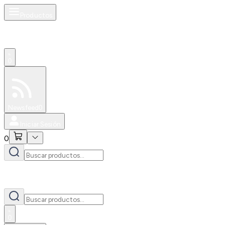
Productos
0
Especiales
Newsfeed
0
Iniciar Sesión
0
0