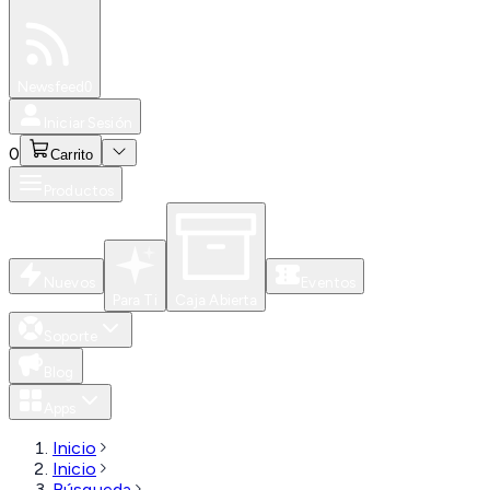
Especiales
Newsfeed
0
Iniciar Sesión
0
Carrito
Productos
Nuevos
Eventos
Para Ti
Caja Abierta
Soporte
Blog
Apps
Inicio
Inicio
Búsqueda