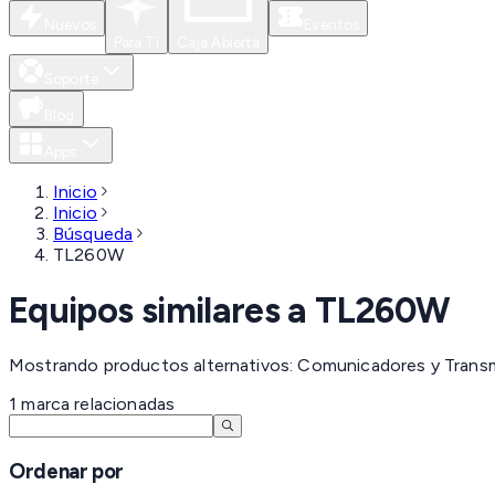
Nuevos
Eventos
Para Ti
Caja Abierta
Soporte
Blog
Apps
Inicio
Inicio
Búsqueda
TL260W
Equipos similares a
TL260W
Mostrando productos alternativos: Comunicadores y Trans
1
marca
relacionadas
Ordenar por