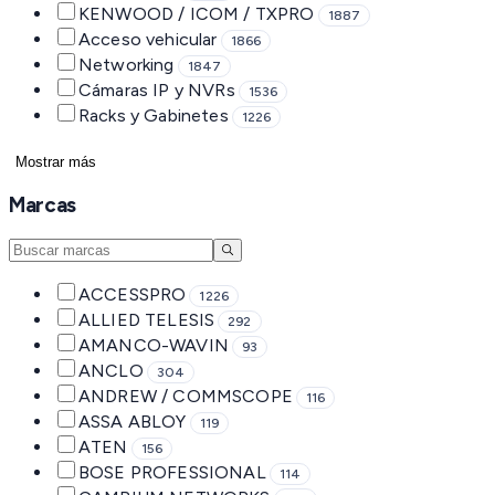
KENWOOD / ICOM / TXPRO
1887
Acceso vehicular
1866
Networking
1847
Cámaras IP y NVRs
1536
Racks y Gabinetes
1226
Mostrar más
Marcas
ACCESSPRO
1226
ALLIED TELESIS
292
AMANCO-WAVIN
93
ANCLO
304
ANDREW / COMMSCOPE
116
ASSA ABLOY
119
ATEN
156
BOSE PROFESSIONAL
114