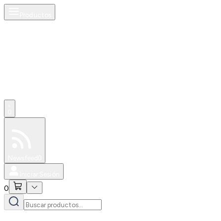
Productos
0
Especiales
Newsfeed
0
Iniciar Sesión
0