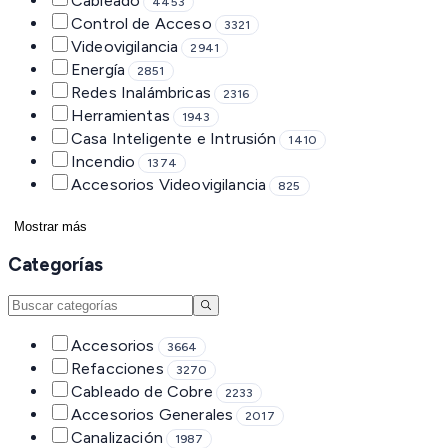
Cableado
4453
Control de Acceso
3321
Videovigilancia
2941
Energía
2851
Redes Inalámbricas
2316
Herramientas
1943
Casa Inteligente e Intrusión
1410
Incendio
1374
Accesorios Videovigilancia
825
Mostrar más
Categorías
Accesorios
3664
Refacciones
3270
Cableado de Cobre
2233
Accesorios Generales
2017
Canalización
1987