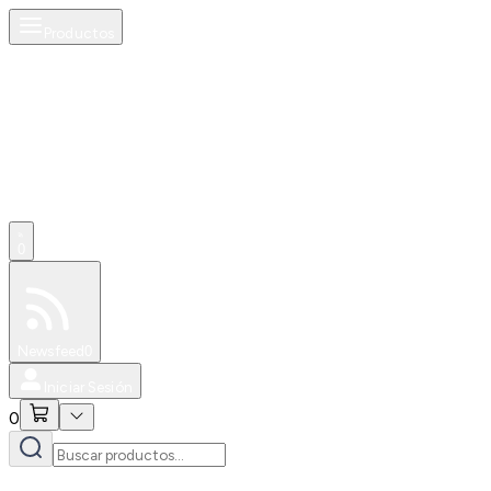
Productos
0
Especiales
Newsfeed
0
Iniciar Sesión
0