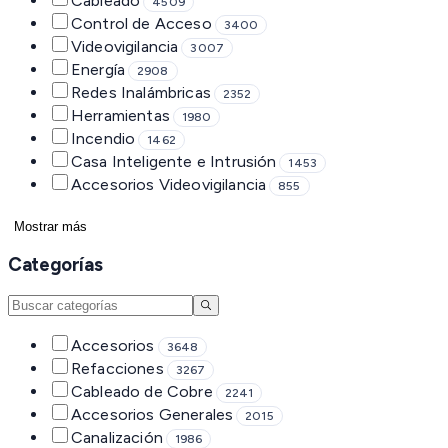
Cableado
4509
Control de Acceso
3400
Videovigilancia
3007
Energía
2908
Redes Inalámbricas
2352
Herramientas
1980
Incendio
1462
Casa Inteligente e Intrusión
1453
Accesorios Videovigilancia
855
Mostrar más
Categorías
Accesorios
3648
Refacciones
3267
Cableado de Cobre
2241
Accesorios Generales
2015
Canalización
1986