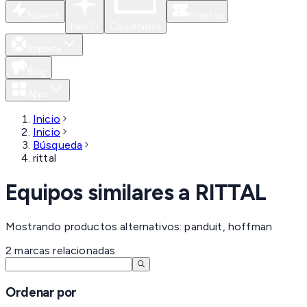
Nuevos
Eventos
Para Ti
Caja Abierta
Soporte
Blog
Apps
Inicio
Inicio
Búsqueda
rittal
Equipos similares a
RITTAL
Mostrando productos alternativos: panduit, hoffman
2
marcas
relacionadas
Ordenar por