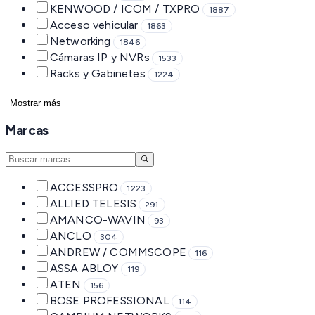
KENWOOD / ICOM / TXPRO
1887
Acceso vehicular
1863
Networking
1846
Cámaras IP y NVRs
1533
Racks y Gabinetes
1224
Mostrar más
Marcas
ACCESSPRO
1223
ALLIED TELESIS
291
AMANCO-WAVIN
93
ANCLO
304
ANDREW / COMMSCOPE
116
ASSA ABLOY
119
ATEN
156
BOSE PROFESSIONAL
114