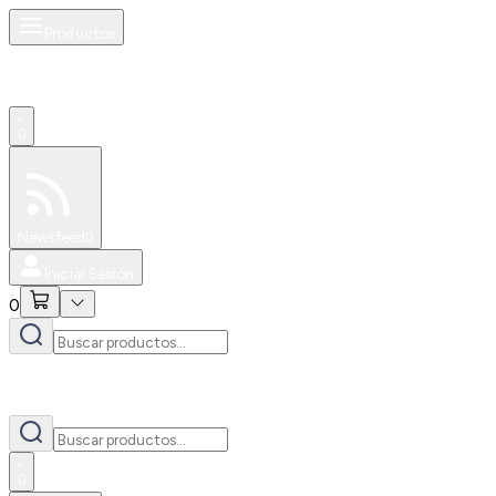
Productos
0
Especiales
Newsfeed
0
Iniciar Sesión
0
0