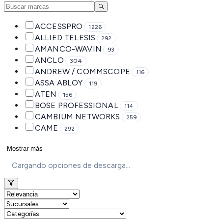
ACCESSPRO
1226
ALLIED TELESIS
292
AMANCO-WAVIN
93
ANCLO
304
ANDREW / COMMSCOPE
116
ASSA ABLOY
119
ATEN
156
BOSE PROFESSIONAL
114
CAMBIUM NETWORKS
259
CAME
292
Mostrar más
Cargando opciones de descarga...