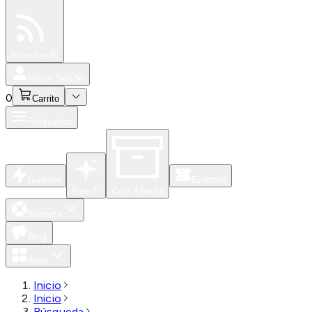
Especiales
Newsfeed
0
Iniciar Sesión
0
Carrito
Productos
Nuevos
Eventos
Para Ti
Caja Abierta
Soporte
Blog
Apps
Inicio
Inicio
Búsqueda