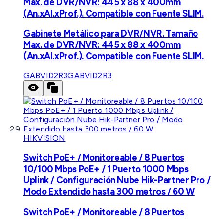
Max. de DVR/NVR: 445 x 88 x 400mm
(An.xAl.xProf.). Compatible con Fuente SLIM.
Gabinete Metálico para DVR/NVR. Tamaño
Max. de DVR/NVR: 445 x 88 x 400mm
(An.xAl.xProf.). Compatible con Fuente SLIM.
GABVID2R3
GABVID2R3
HIKVISION
Switch PoE+ / Monitoreable / 8 Puertos
10/100 Mbps PoE+ / 1 Puerto 1000 Mbps
Uplink / Configuración Nube Hik-Partner Pro /
Modo Extendido hasta 300 metros / 60 W
Switch PoE+ / Monitoreable / 8 Puertos