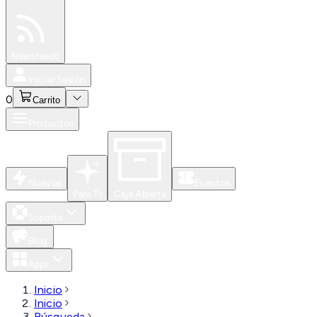
Especiales
Newsfeed
0
Iniciar Sesión
0
Carrito
Productos
Nuevos
Eventos
Para Ti
Caja Abierta
Soporte
Blog
Apps
Inicio
Inicio
Búsqueda