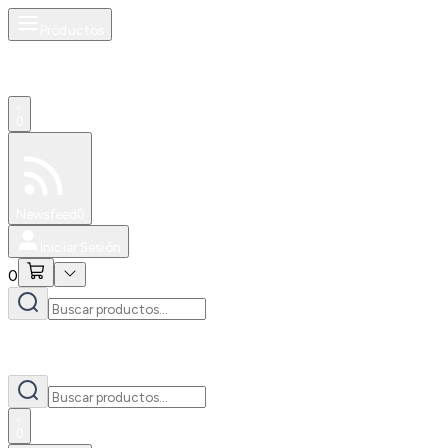
Productos
0
Especiales
Newsfeed
0
Iniciar Sesión
0
0