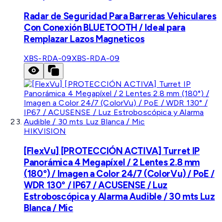
Radar de Seguridad Para Barreras Vehiculares
Con Conexión BLUETOOTH / Ideal para
Remplazar Lazos Magneticos
XBS-RDA-09
XBS-RDA-09
HIKVISION
[FlexVu] [PROTECCIÓN ACTIVA] Turret IP
Panorámica 4 Megapíxel / 2 Lentes 2.8 mm
(180°) / Imagen a Color 24/7 (ColorVu) / PoE /
WDR 130° / IP67 / ACUSENSE / Luz
Estroboscópica y Alarma Audible / 30 mts Luz
Blanca / Mic