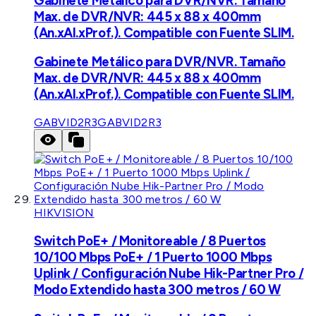
Gabinete Metálico para DVR/NVR. Tamaño
Max. de DVR/NVR: 445 x 88 x 400mm
(An.xAl.xProf.). Compatible con Fuente SLIM.
Gabinete Metálico para DVR/NVR. Tamaño
Max. de DVR/NVR: 445 x 88 x 400mm
(An.xAl.xProf.). Compatible con Fuente SLIM.
GABVID2R3
GABVID2R3
HIKVISION
Switch PoE+ / Monitoreable / 8 Puertos
10/100 Mbps PoE+ / 1 Puerto 1000 Mbps
Uplink / Configuración Nube Hik-Partner Pro /
Modo Extendido hasta 300 metros / 60 W