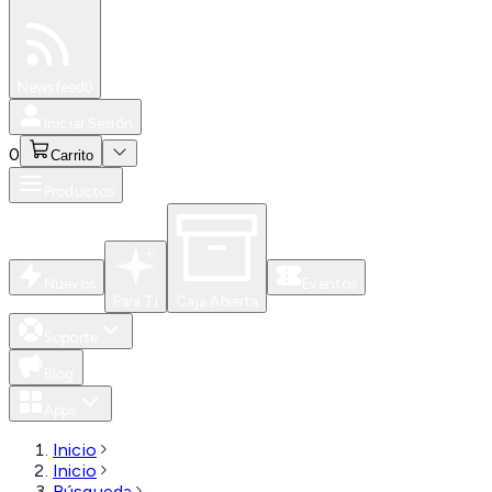
Especiales
Newsfeed
0
Iniciar Sesión
0
Carrito
Productos
Nuevos
Eventos
Para Ti
Caja Abierta
Soporte
Blog
Apps
Inicio
Inicio
Búsqueda