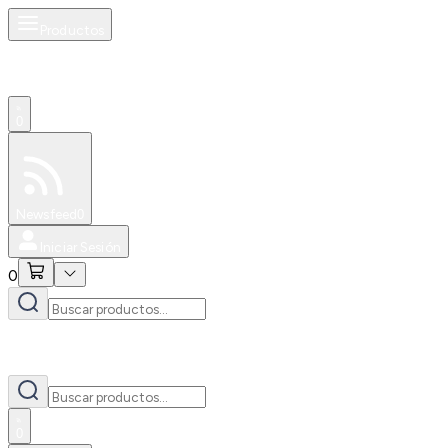
Productos
0
Especiales
Newsfeed
0
Iniciar Sesión
0
0