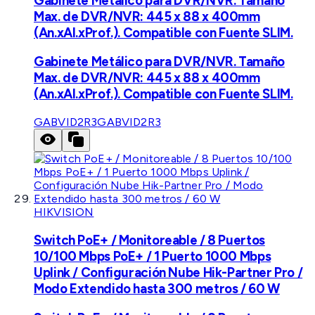
Gabinete Metálico para DVR/NVR. Tamaño
Max. de DVR/NVR: 445 x 88 x 400mm
(An.xAl.xProf.). Compatible con Fuente SLIM.
Gabinete Metálico para DVR/NVR. Tamaño
Max. de DVR/NVR: 445 x 88 x 400mm
(An.xAl.xProf.). Compatible con Fuente SLIM.
GABVID2R3
GABVID2R3
HIKVISION
Switch PoE+ / Monitoreable / 8 Puertos
10/100 Mbps PoE+ / 1 Puerto 1000 Mbps
Uplink / Configuración Nube Hik-Partner Pro /
Modo Extendido hasta 300 metros / 60 W