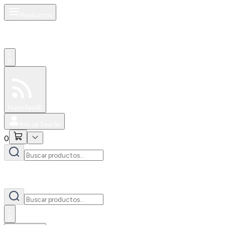
Productos
0
Especiales
Newsfeed
0
Iniciar Sesión
0
0