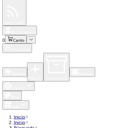
Especiales
Newsfeed
0
Iniciar Sesión
0
Carrito
Productos
Nuevos
Eventos
Para Ti
Caja Abierta
Soporte
Blog
Apps
Inicio
Inicio
Búsqueda