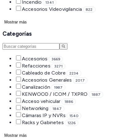
Incendio
1341
Accesorios Videovigilancia
822
Mostrar más
Categorías
Accesorios
3669
Refacciones
3271
Cableado de Cobre
2234
Accesorios Generales
2017
Canalización
1987
KENWOOD / ICOM / TXPRO
1887
Acceso vehicular
1886
Networking
1847
Cámaras IP y NVRs
1540
Racks y Gabinetes
1226
Mostrar más