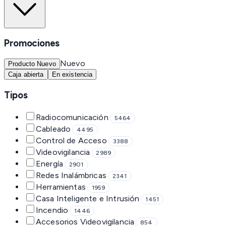
Promociones
Nuevo
Producto Nuevo
Caja abierta
En existencia
Tipos
Radiocomunicación
5464
Cableado
4495
Control de Acceso
3388
Videovigilancia
2989
Energía
2901
Redes Inalámbricas
2341
Herramientas
1959
Casa Inteligente e Intrusión
1451
Incendio
1446
Accesorios Videovigilancia
854