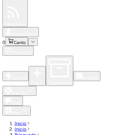
Especiales
Newsfeed
0
Iniciar Sesión
0
Carrito
Productos
Nuevos
Eventos
Para Ti
Caja Abierta
Soporte
Blog
Apps
Inicio
Inicio
Búsqueda