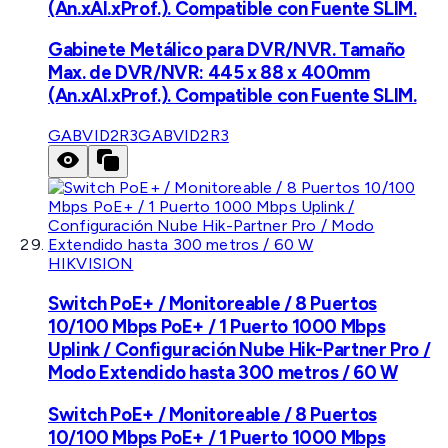
(An.xAl.xProf.). Compatible con Fuente SLIM.
Gabinete Metálico para DVR/NVR. Tamaño
Max. de DVR/NVR: 445 x 88 x 400mm
(An.xAl.xProf.). Compatible con Fuente SLIM.
GABVID2R3
GABVID2R3
HIKVISION
Switch PoE+ / Monitoreable / 8 Puertos
10/100 Mbps PoE+ / 1 Puerto 1000 Mbps
Uplink / Configuración Nube Hik-Partner Pro /
Modo Extendido hasta 300 metros / 60 W
Switch PoE+ / Monitoreable / 8 Puertos
10/100 Mbps PoE+ / 1 Puerto 1000 Mbps