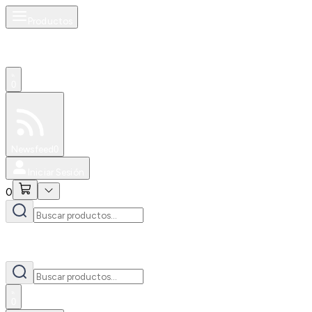
Productos
0
Especiales
Newsfeed
0
Iniciar Sesión
0
0