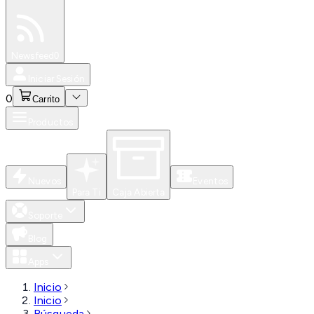
Especiales
Newsfeed
0
Iniciar Sesión
0
Carrito
Productos
Nuevos
Eventos
Para Ti
Caja Abierta
Soporte
Blog
Apps
Inicio
Inicio
Búsqueda