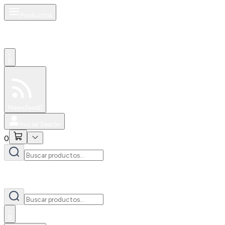
Productos
0
Especiales
Newsfeed
0
Iniciar Sesión
0
0