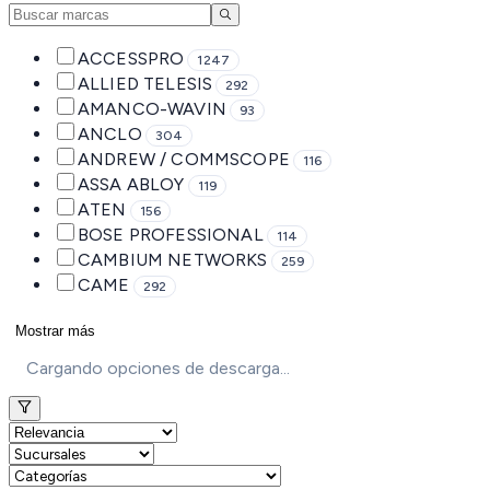
ACCESSPRO
1247
ALLIED TELESIS
292
AMANCO-WAVIN
93
ANCLO
304
ANDREW / COMMSCOPE
116
ASSA ABLOY
119
ATEN
156
BOSE PROFESSIONAL
114
CAMBIUM NETWORKS
259
CAME
292
Mostrar más
Cargando opciones de descarga...