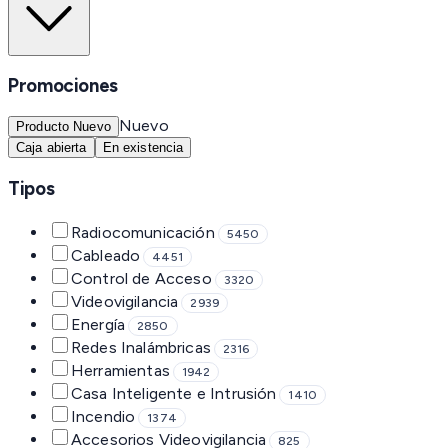
Promociones
Nuevo
Producto Nuevo
Caja abierta
En existencia
Tipos
Radiocomunicación
5450
Cableado
4451
Control de Acceso
3320
Videovigilancia
2939
Energía
2850
Redes Inalámbricas
2316
Herramientas
1942
Casa Inteligente e Intrusión
1410
Incendio
1374
Accesorios Videovigilancia
825