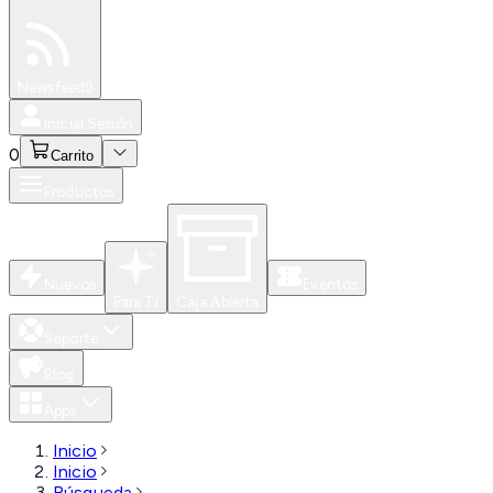
Especiales
Newsfeed
0
Iniciar Sesión
0
Carrito
Productos
Nuevos
Eventos
Para Ti
Caja Abierta
Soporte
Blog
Apps
Inicio
Inicio
Búsqueda