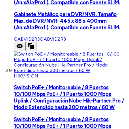
(An.xAl.xProf.). Compatible con Fuente SLIM.
Gabinete Metálico para DVR/NVR. Tamaño
Max. de DVR/NVR: 445 x 88 x 400mm
(An.xAl.xProf.). Compatible con Fuente SLIM.
GABVID2R3
GABVID2R3
HIKVISION
Switch PoE+ / Monitoreable / 8 Puertos
10/100 Mbps PoE+ / 1 Puerto 1000 Mbps
Uplink / Configuración Nube Hik-Partner Pro /
Modo Extendido hasta 300 metros / 60 W
Switch PoE+ / Monitoreable / 8 Puertos
10/100 Mbps PoE+ / 1 Puerto 1000 Mbps