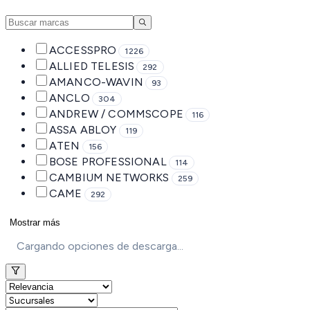
ACCESSPRO
1226
ALLIED TELESIS
292
AMANCO-WAVIN
93
ANCLO
304
ANDREW / COMMSCOPE
116
ASSA ABLOY
119
ATEN
156
BOSE PROFESSIONAL
114
CAMBIUM NETWORKS
259
CAME
292
Mostrar más
Cargando opciones de descarga...