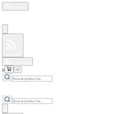
Productos
0
Especiales
Newsfeed
0
Iniciar Sesión
0
0