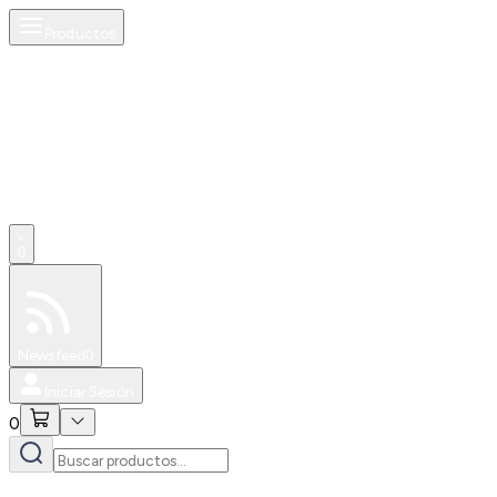
Productos
0
Especiales
Newsfeed
0
Iniciar Sesión
0