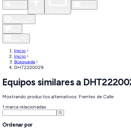
Nuevos
Eventos
Para Ti
Caja Abierta
Soporte
Blog
Apps
Inicio
Inicio
Búsqueda
DHT2220029
Equipos similares a
DHT22200
Mostrando productos alternativos: Frentes de Calle
1
marca
relacionadas
Ordenar por