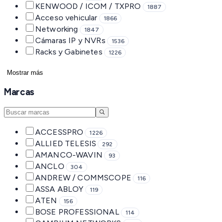
KENWOOD / ICOM / TXPRO
1887
Acceso vehicular
1866
Networking
1847
Cámaras IP y NVRs
1536
Racks y Gabinetes
1226
Mostrar más
Marcas
ACCESSPRO
1226
ALLIED TELESIS
292
AMANCO-WAVIN
93
ANCLO
304
ANDREW / COMMSCOPE
116
ASSA ABLOY
119
ATEN
156
BOSE PROFESSIONAL
114