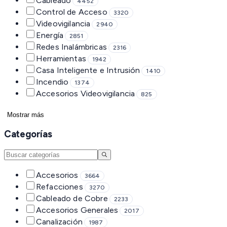
Cableado
4452
Control de Acceso
3320
Videovigilancia
2940
Energía
2851
Redes Inalámbricas
2316
Herramientas
1942
Casa Inteligente e Intrusión
1410
Incendio
1374
Accesorios Videovigilancia
825
Mostrar más
Categorías
Accesorios
3664
Refacciones
3270
Cableado de Cobre
2233
Accesorios Generales
2017
Canalización
1987