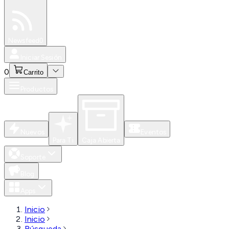
Especiales
Newsfeed
0
Iniciar Sesión
0
Carrito
Productos
Nuevos
Eventos
Para Ti
Caja Abierta
Soporte
Blog
Apps
Inicio
Inicio
Búsqueda