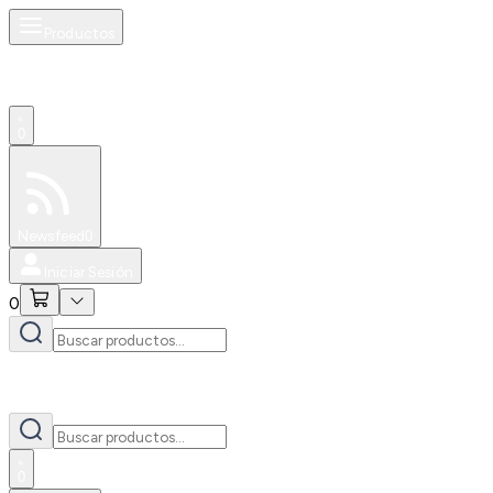
Productos
0
Especiales
Newsfeed
0
Iniciar Sesión
0
0