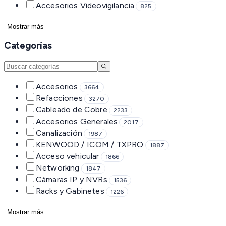
Accesorios Videovigilancia
825
Mostrar más
Categorías
Accesorios
3664
Refacciones
3270
Cableado de Cobre
2233
Accesorios Generales
2017
Canalización
1987
KENWOOD / ICOM / TXPRO
1887
Acceso vehicular
1866
Networking
1847
Cámaras IP y NVRs
1536
Racks y Gabinetes
1226
Mostrar más