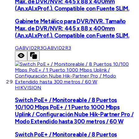
Max. de DVR/NVR: 445 x 88 x 400mm
(An.xAl.xProf.). Compatible con Fuente SLIM.
Gabinete Metálico para DVR/NVR. Tamaño
Max. de DVR/NVR: 445 x 88 x 400mm
(An.xAl.xProf.). Compatible con Fuente SLIM.
GABVID2R3
GABVID2R3
HIKVISION
Switch PoE+ / Monitoreable / 8 Puertos
10/100 Mbps PoE+ / 1 Puerto 1000 Mbps
Uplink / Configuración Nube Hik-Partner Pro /
Modo Extendido hasta 300 metros / 60 W
Switch PoE+ / Monitoreable / 8 Puertos