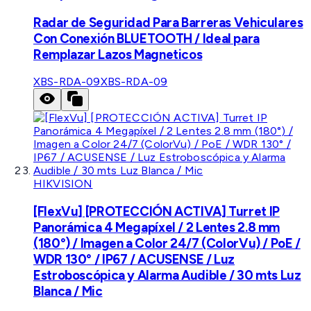
Radar de Seguridad Para Barreras Vehiculares
Con Conexión BLUETOOTH / Ideal para
Remplazar Lazos Magneticos
XBS-RDA-09
XBS-RDA-09
HIKVISION
[FlexVu] [PROTECCIÓN ACTIVA] Turret IP
Panorámica 4 Megapíxel / 2 Lentes 2.8 mm
(180°) / Imagen a Color 24/7 (ColorVu) / PoE /
WDR 130° / IP67 / ACUSENSE / Luz
Estroboscópica y Alarma Audible / 30 mts Luz
Blanca / Mic