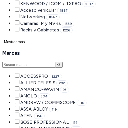
KENWOOD / ICOM / TXPRO
1887
Acceso vehicular
1867
Networking
1847
Cámaras IP y NVRs
1539
Racks y Gabinetes
1226
Mostrar más
Marcas
ACCESSPRO
1227
ALLIED TELESIS
292
AMANCO-WAVIN
93
ANCLO
304
ANDREW / COMMSCOPE
116
ASSA ABLOY
119
ATEN
156
BOSE PROFESSIONAL
114