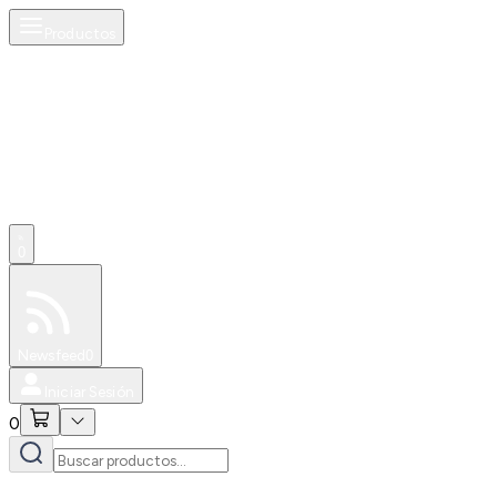
Productos
0
Especiales
Newsfeed
0
Iniciar Sesión
0