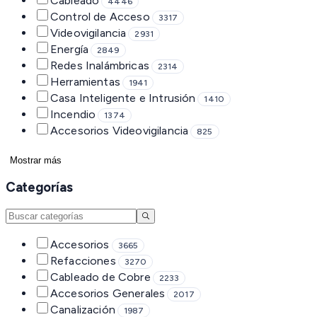
Cableado
4446
Control de Acceso
3317
Videovigilancia
2931
Energía
2849
Redes Inalámbricas
2314
Herramientas
1941
Casa Inteligente e Intrusión
1410
Incendio
1374
Accesorios Videovigilancia
825
Mostrar más
Categorías
Accesorios
3665
Refacciones
3270
Cableado de Cobre
2233
Accesorios Generales
2017
Canalización
1987