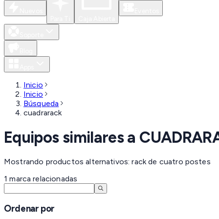
Nuevos
Eventos
Para Ti
Caja Abierta
Soporte
Blog
Apps
Inicio
Inicio
Búsqueda
cuadrarack
Equipos similares a
CUADRAR
Mostrando productos alternativos: rack de cuatro postes
1
marca
relacionadas
Ordenar por