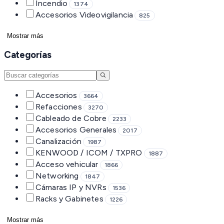
Incendio
1374
Accesorios Videovigilancia
825
Mostrar más
Categorías
Accesorios
3664
Refacciones
3270
Cableado de Cobre
2233
Accesorios Generales
2017
Canalización
1987
KENWOOD / ICOM / TXPRO
1887
Acceso vehicular
1866
Networking
1847
Cámaras IP y NVRs
1536
Racks y Gabinetes
1226
Mostrar más