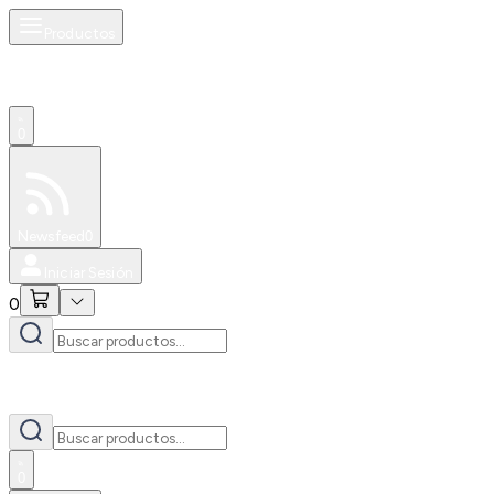
Productos
0
Especiales
Newsfeed
0
Iniciar Sesión
0
0