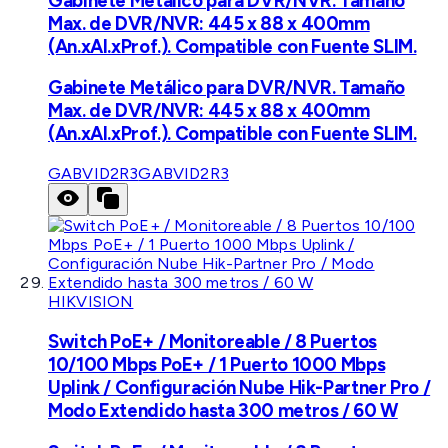
Gabinete Metálico para DVR/NVR. Tamaño
Max. de DVR/NVR: 445 x 88 x 400mm
(An.xAl.xProf.). Compatible con Fuente SLIM.
Gabinete Metálico para DVR/NVR. Tamaño
Max. de DVR/NVR: 445 x 88 x 400mm
(An.xAl.xProf.). Compatible con Fuente SLIM.
GABVID2R3
GABVID2R3
HIKVISION
Switch PoE+ / Monitoreable / 8 Puertos
10/100 Mbps PoE+ / 1 Puerto 1000 Mbps
Uplink / Configuración Nube Hik-Partner Pro /
Modo Extendido hasta 300 metros / 60 W