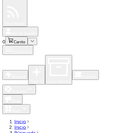
Especiales
Newsfeed
0
Iniciar Sesión
0
Carrito
Productos
Nuevos
Eventos
Para Ti
Caja Abierta
Soporte
Blog
Apps
Inicio
Inicio
Búsqueda