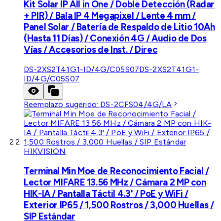
Kit Solar IP All in One / Doble Detección (Radar
+ PIR) / Bala IP 4 Megapixel / Lente 4 mm /
Panel Solar / Batería de Respaldo de Litio 10Ah
(Hasta 11 Días) / Conexión 4G / Audio de Dos
Vías / Accesorios de Inst. / Direc
DS-2XS2T41G1-ID/4G/C05S07
DS-2XS2T41G1-
ID/4G/C05S07
Reemplazo sugerido:
DS-2CFS04/4G/LA
HIKVISION
Terminal Min Moe de Reconocimiento Facial /
Lector MIFARE 13.56 MHz / Cámara 2 MP con
HIK-IA / Pantalla Táctil 4.3' / PoE y WiFi /
Exterior IP65 / 1,500 Rostros / 3,000 Huellas /
SIP Estándar