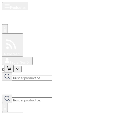
Productos
0
Especiales
Newsfeed
0
Iniciar Sesión
0
0