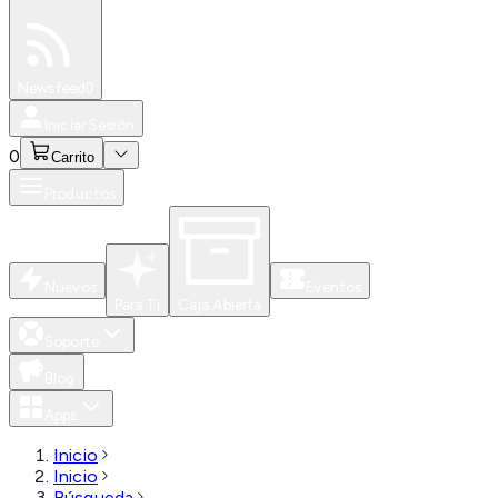
Especiales
Newsfeed
0
Iniciar Sesión
0
Carrito
Productos
Nuevos
Eventos
Para Ti
Caja Abierta
Soporte
Blog
Apps
Inicio
Inicio
Búsqueda