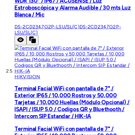
WDR 130° / IP67 / ACUSENSE / Luz
Estroboscópica y Alarma Audible / 30 mts Luz
Blanca / Mic
DS-2CD2347G2P-LSU/SL(C)
DS-2CD2347G2P-
LSU/SL(C)
HIKVISION
Terminal Facial WiFi con pantalla de 7" /
Exterior IP65 / 10,000 Rostros y 50,000
Tarjetas / 10,000 Huellas (Módulo Opcional) /
ISAPI / ISUP 5.0 / Codigos QR y Bluethooth /
Intercom SIP Estandar / HIK-IA
Terminal Facial WiFi con pantalla de 7" /