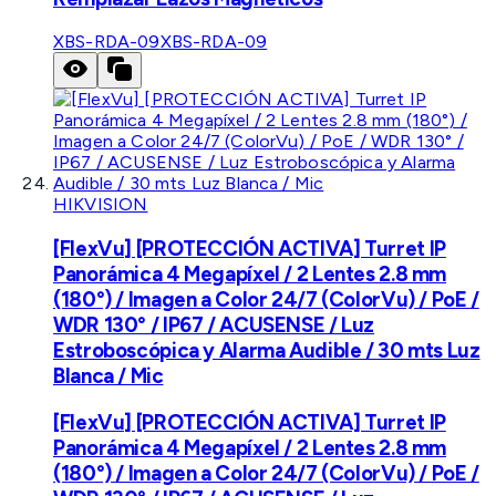
XBS-RDA-09
XBS-RDA-09
HIKVISION
[FlexVu] [PROTECCIÓN ACTIVA] Turret IP
Panorámica 4 Megapíxel / 2 Lentes 2.8 mm
(180°) / Imagen a Color 24/7 (ColorVu) / PoE /
WDR 130° / IP67 / ACUSENSE / Luz
Estroboscópica y Alarma Audible / 30 mts Luz
Blanca / Mic
[FlexVu] [PROTECCIÓN ACTIVA] Turret IP
Panorámica 4 Megapíxel / 2 Lentes 2.8 mm
(180°) / Imagen a Color 24/7 (ColorVu) / PoE /