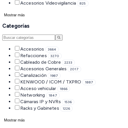
Accesorios Videovigilancia
825
Mostrar más
Categorías
Accesorios
3664
Refacciones
3270
Cableado de Cobre
2233
Accesorios Generales
2017
Canalización
1987
KENWOOD / ICOM / TXPRO
1887
Acceso vehicular
1866
Networking
1847
Cámaras IP y NVRs
1536
Racks y Gabinetes
1226
Mostrar más