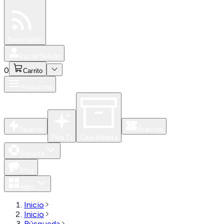
Especiales
Newsfeed
0
Iniciar Sesión
0
Carrito
Productos
Nuevos
Eventos
Para Ti
Caja Abierta
Soporte
Blog
Apps
Inicio
Inicio
Búsqueda