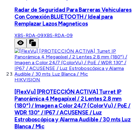
Radar de Seguridad Para Barreras Vehiculares
Con Conexión BLUETOOTH / Ideal para
Remplazar Lazos Magneticos
XBS-RDA-09
XBS-RDA-09
HIKVISION
[FlexVu] [PROTECCIÓN ACTIVA] Turret IP
Panorámica 4 Megapíxel / 2 Lentes 2.8 mm
(180°) / Imagen a Color 24/7 (ColorVu) / PoE /
WDR 130° / IP67 / ACUSENSE / Luz
Estroboscópica y Alarma Audible / 30 mts Luz
Blanca / Mic