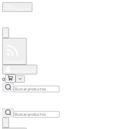
Productos
0
Especiales
Newsfeed
0
Iniciar Sesión
0
0