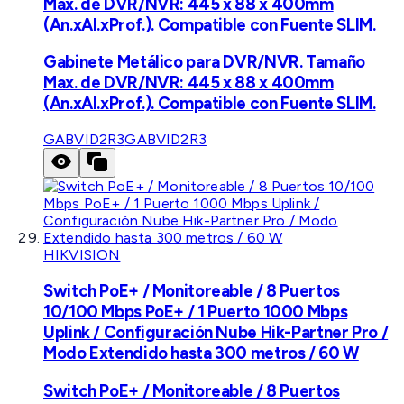
Max. de DVR/NVR: 445 x 88 x 400mm
(An.xAl.xProf.). Compatible con Fuente SLIM.
Gabinete Metálico para DVR/NVR. Tamaño
Max. de DVR/NVR: 445 x 88 x 400mm
(An.xAl.xProf.). Compatible con Fuente SLIM.
GABVID2R3
GABVID2R3
HIKVISION
Switch PoE+ / Monitoreable / 8 Puertos
10/100 Mbps PoE+ / 1 Puerto 1000 Mbps
Uplink / Configuración Nube Hik-Partner Pro /
Modo Extendido hasta 300 metros / 60 W
Switch PoE+ / Monitoreable / 8 Puertos