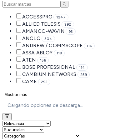
ACCESSPRO
1247
ALLIED TELESIS
292
AMANCO-WAVIN
93
ANCLO
304
ANDREW / COMMSCOPE
116
ASSA ABLOY
119
ATEN
156
BOSE PROFESSIONAL
114
CAMBIUM NETWORKS
259
CAME
292
Mostrar más
Cargando opciones de descarga...