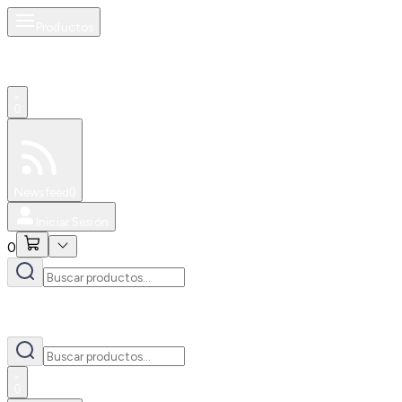
Productos
0
Especiales
Newsfeed
0
Iniciar Sesión
0
0