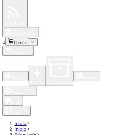
Especiales
Newsfeed
0
Iniciar Sesión
0
Carrito
Productos
Nuevos
Eventos
Para Ti
Caja Abierta
Soporte
Blog
Apps
Inicio
Inicio
Búsqueda