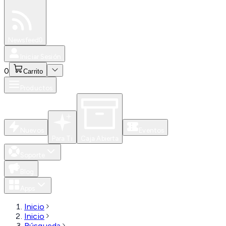
Especiales
Newsfeed
0
Iniciar Sesión
0
Carrito
Productos
Nuevos
Eventos
Para Ti
Caja Abierta
Soporte
Blog
Apps
Inicio
Inicio
Búsqueda