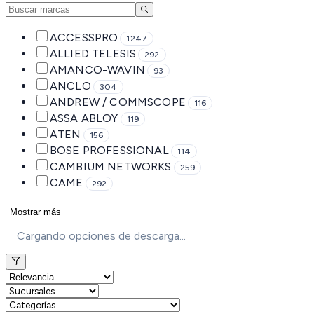
ACCESSPRO
1247
ALLIED TELESIS
292
AMANCO-WAVIN
93
ANCLO
304
ANDREW / COMMSCOPE
116
ASSA ABLOY
119
ATEN
156
BOSE PROFESSIONAL
114
CAMBIUM NETWORKS
259
CAME
292
Mostrar más
Cargando opciones de descarga...