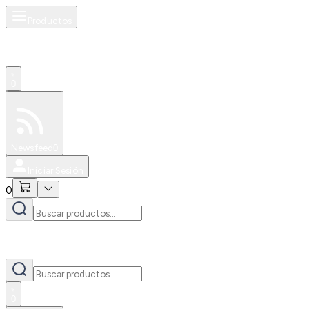
Productos
0
Especiales
Newsfeed
0
Iniciar Sesión
0
0