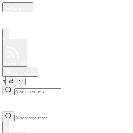
Productos
0
Especiales
Newsfeed
0
Iniciar Sesión
0
0