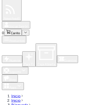
Especiales
Newsfeed
0
Iniciar Sesión
0
Carrito
Productos
Nuevos
Eventos
Para Ti
Caja Abierta
Soporte
Blog
Apps
Inicio
Inicio
Búsqueda