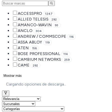
ACCESSPRO
1247
ALLIED TELESIS
292
AMANCO-WAVIN
93
ANCLO
304
ANDREW / COMMSCOPE
116
ASSA ABLOY
119
ATEN
156
BOSE PROFESSIONAL
114
CAMBIUM NETWORKS
259
CAME
292
Mostrar más
Cargando opciones de descarga...