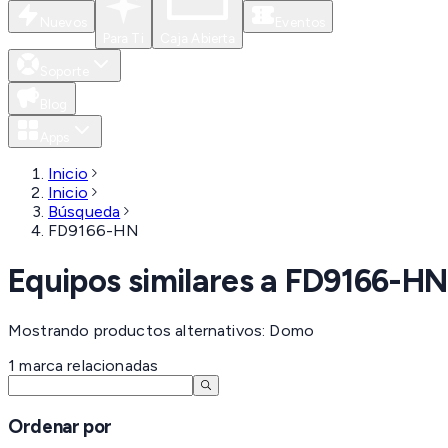
Nuevos
Eventos
Para Ti
Caja Abierta
Soporte
Blog
Apps
Inicio
Inicio
Búsqueda
FD9166-HN
Equipos similares a
FD9166-HN
Mostrando productos alternativos: Domo
1
marca
relacionadas
Ordenar por