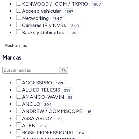
KENWOOD / ICOM / TXPRO
1887
Acceso vehicular
1867
Networking
1847
Cámaras IP y NVRs
1540
Racks y Gabinetes
1226
Mostrar más
Marcas
ACCESSPRO
1228
ALLIED TELESIS
292
AMANCO-WAVIN
93
ANCLO
304
ANDREW / COMMSCOPE
116
ASSA ABLOY
119
ATEN
156
BOSE PROFESSIONAL
114