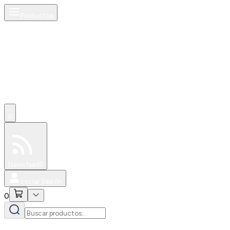
Productos
0
Especiales
Newsfeed
0
Iniciar Sesión
0