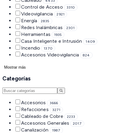
Cableado
4433
Control de Acceso
3310
Videovigilancia
2921
Energía
2835
Redes Inalámbricas
2301
Herramientas
1935
Casa Inteligente e Intrusión
1409
Incendio
1370
Accesorios Videovigilancia
824
Mostrar más
Categorías
Accesorios
3666
Refacciones
3271
Cableado de Cobre
2233
Accesorios Generales
2017
Canalización
1987