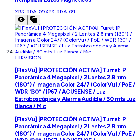
XBS-RDA-09
XBS-RDA-09
HIKVISION
[FlexVu] [PROTECCIÓN ACTIVA] Turret IP
Panorámica 4 Megapíxel / 2 Lentes 2.8 mm
(180°) / Imagen a Color 24/7 (ColorVu) / PoE /
WDR 130° / IP67 / ACUSENSE / Luz
Estroboscópica y Alarma Audible / 30 mts Luz
Blanca / Mic
[FlexVu] [PROTECCIÓN ACTIVA] Turret IP
Panorámica 4 Megapíxel / 2 Lentes 2.8 mm
(180°) / Imagen a Color 24/7 (ColorVu) / PoE /