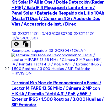
Kit Solar IP All in One / Doble Detección (Radar
+ PIR) / Bala IP 4 Megapixel / Lente 4 mm /
Panel Solar / Batería de Respaldo de Litio 10Ah
(Hasta 11 Días) / Conexión 4G / Audio de Dos
Vías / Accesorios de Inst. / Direc
DS-2XS2T41G1-ID/4G/C05S07
DS-2XS2T41G1-
ID/4G/C05S07
Reemplazo sugerido:
DS-2CFS04/4G/LA
HIKVISION
Terminal Min Moe de Reconocimiento Facial /
Lector MIFARE 13.56 MHz / Cámara 2 MP con
HIK-IA / Pantalla Táctil 4.3' / PoE y WiFi /
Exterior IP65 / 1,500 Rostros / 3,000 Huellas /
SIP Estándar