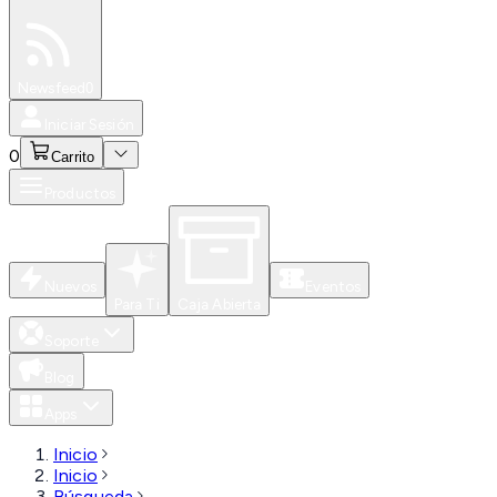
Especiales
Newsfeed
0
Iniciar Sesión
0
Carrito
Productos
Nuevos
Eventos
Para Ti
Caja Abierta
Soporte
Blog
Apps
Inicio
Inicio
Búsqueda