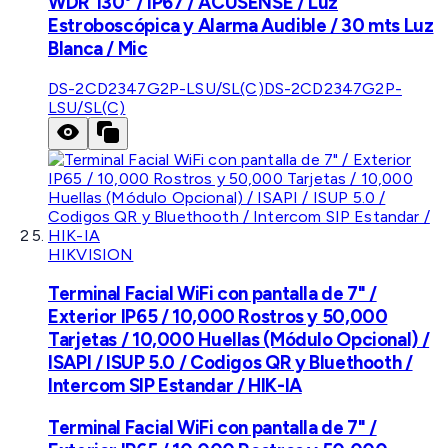
WDR 130° / IP67 / ACUSENSE / Luz
Estroboscópica y Alarma Audible / 30 mts Luz
Blanca / Mic
DS-2CD2347G2P-LSU/SL(C)
DS-2CD2347G2P-
LSU/SL(C)
HIKVISION
Terminal Facial WiFi con pantalla de 7" /
Exterior IP65 / 10,000 Rostros y 50,000
Tarjetas / 10,000 Huellas (Módulo Opcional) /
ISAPI / ISUP 5.0 / Codigos QR y Bluethooth /
Intercom SIP Estandar / HIK-IA
Terminal Facial WiFi con pantalla de 7" /