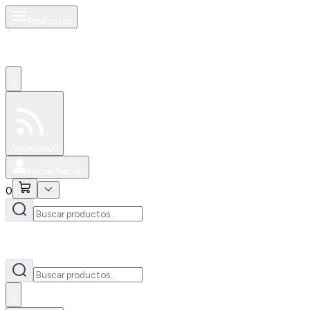
Productos
0
Especiales
Newsfeed
0
Iniciar Sesión
0
0