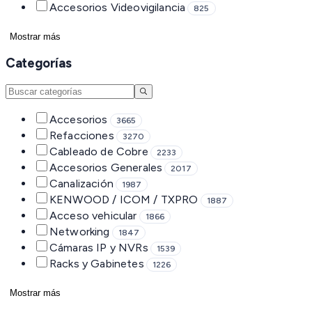
Accesorios Videovigilancia
825
Mostrar más
Categorías
Accesorios
3665
Refacciones
3270
Cableado de Cobre
2233
Accesorios Generales
2017
Canalización
1987
KENWOOD / ICOM / TXPRO
1887
Acceso vehicular
1866
Networking
1847
Cámaras IP y NVRs
1539
Racks y Gabinetes
1226
Mostrar más