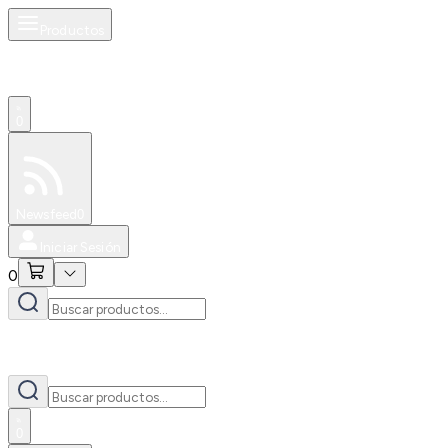
Productos
0
Especiales
Newsfeed
0
Iniciar Sesión
0
0