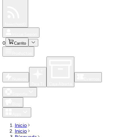
Especiales
Newsfeed
0
Iniciar Sesión
0
Carrito
Productos
Nuevos
Eventos
Para Ti
Caja Abierta
Soporte
Blog
Apps
Inicio
Inicio
Búsqueda