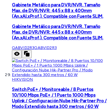
Gabinete Metálico para DVR/NVR. Tamaño
Max. de DVR/NVR: 445 x 88 x 400mm
(An.xAl.xProf.). Compatible con Fuente SLIM.
Gabinete Metálico para DVR/NVR. Tamaño
Max. de DVR/NVR: 445 x 88 x 400mm
(An.xAl.xProf.). Compatible con Fuente SLIM.
GABVID2R3
GABVID2R3
HIKVISION
Switch PoE+ / Monitoreable / 8 Puertos
10/100 Mbps PoE+ / 1 Puerto 1000 Mbps
Uplink / Configuración Nube Hik-Partner Pro /
Modo Extendido hasta 300 metros / 60 W