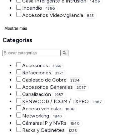
Casa Inteligente e Intrusión
1406
Incendio
1350
Accesorios Videovigilancia
825
Mostrar más
Categorías
Accesorios
3666
Refacciones
3271
Cableado de Cobre
2234
Accesorios Generales
2017
Canalización
1987
KENWOOD / ICOM / TXPRO
1887
Acceso vehicular
1886
Networking
1847
Cámaras IP y NVRs
1540
Racks y Gabinetes
1226