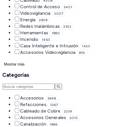
Cableado
4508
Control de Acceso
3401
Videovigilancia
3007
Energía
2909
Redes Inalámbricas
2353
Herramientas
1980
Incendio
1463
Casa Inteligente e Intrusión
1453
Accesorios Videovigilancia
855
Mostrar más
Categorías
Accesorios
3648
Refacciones
3267
Cableado de Cobre
2239
Accesorios Generales
2015
Canalización
1986