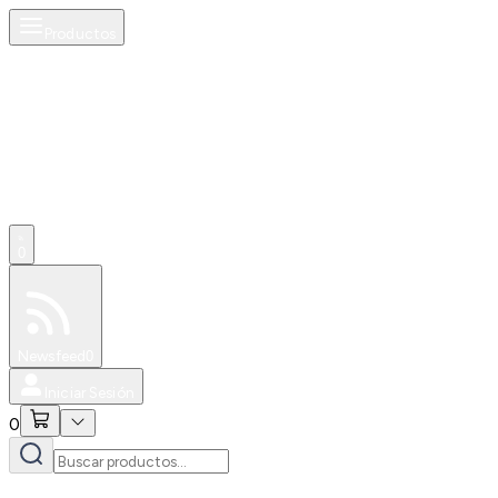
Productos
0
Especiales
Newsfeed
0
Iniciar Sesión
0