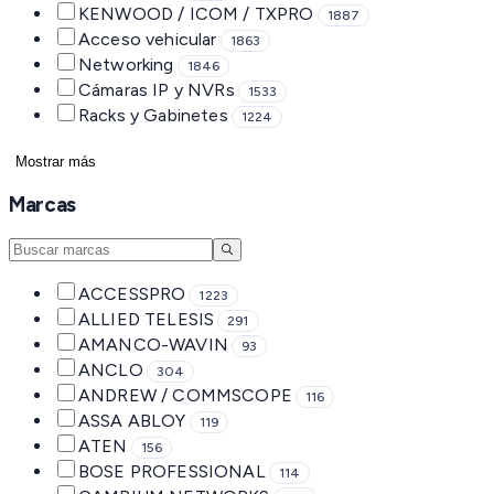
KENWOOD / ICOM / TXPRO
1887
Acceso vehicular
1863
Networking
1846
Cámaras IP y NVRs
1533
Racks y Gabinetes
1224
Mostrar más
Marcas
ACCESSPRO
1223
ALLIED TELESIS
291
AMANCO-WAVIN
93
ANCLO
304
ANDREW / COMMSCOPE
116
ASSA ABLOY
119
ATEN
156
BOSE PROFESSIONAL
114