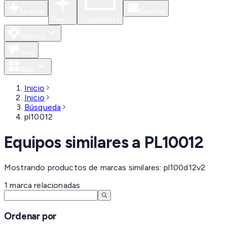
Nuevos
Eventos
Para Ti
Caja Abierta
Soporte
Blog
Apps
Inicio
Inicio
Búsqueda
pl10012
Equipos similares a
PL10012
Mostrando productos de marcas similares: pl100d12v2
1
marca
relacionadas
Ordenar por