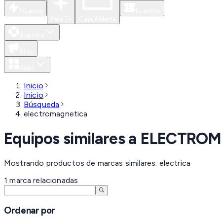
Nuevos
Eventos
Para Ti
Caja Abierta
Soporte
Blog
Apps
Inicio
Inicio
Búsqueda
electromagnetica
Equipos similares a
ELECTROM
Mostrando productos de marcas similares: electrica
1
marca
relacionadas
Ordenar por