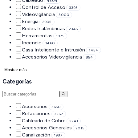
Cableado
4504
Control de Acceso
3393
Videovigilancia
3000
Energía
2905
Redes Inalámbricas
2345
Herramientas
1975
Incendio
1460
Casa Inteligente e Intrusión
1454
Accesorios Videovigilancia
854
Mostrar más
Categorías
Accesorios
3650
Refacciones
3267
Cableado de Cobre
2241
Accesorios Generales
2015
Canalización
1987