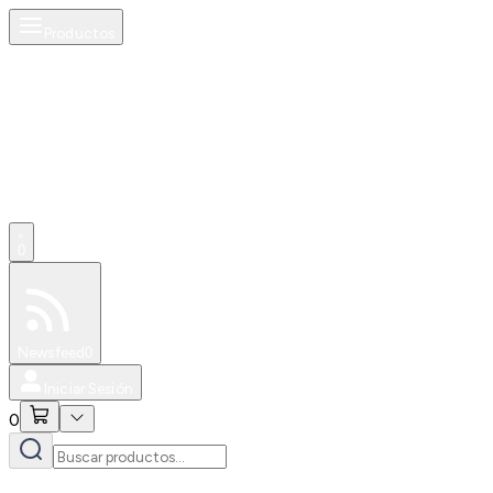
Productos
0
Especiales
Newsfeed
0
Iniciar Sesión
0