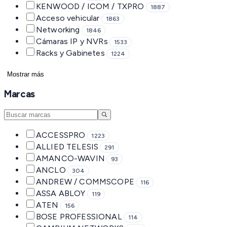
KENWOOD / ICOM / TXPRO
1887
Acceso vehicular
1863
Networking
1846
Cámaras IP y NVRs
1533
Racks y Gabinetes
1224
Mostrar más
Marcas
ACCESSPRO
1223
ALLIED TELESIS
291
AMANCO-WAVIN
93
ANCLO
304
ANDREW / COMMSCOPE
116
ASSA ABLOY
119
ATEN
156
BOSE PROFESSIONAL
114