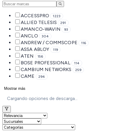
ACCESSPRO
1223
ALLIED TELESIS
291
AMANCO-WAVIN
93
ANCLO
304
ANDREW / COMMSCOPE
116
ASSA ABLOY
119
ATEN
156
BOSE PROFESSIONAL
114
CAMBIUM NETWORKS
259
CAME
294
Mostrar más
Cargando opciones de descarga...