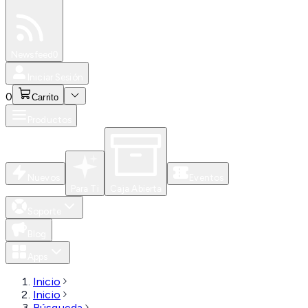
Especiales
Newsfeed
0
Iniciar Sesión
0
Carrito
Productos
Nuevos
Eventos
Para Ti
Caja Abierta
Soporte
Blog
Apps
Inicio
Inicio
Búsqueda