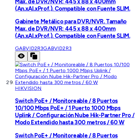
Max. de DVR/NVR: 445 x 88 x 400mm
(An.xAl.xProf.). Compatible con Fuente SLIM.
Gabinete Metálico para DVR/NVR. Tamaño
Max. de DVR/NVR: 445 x 88 x 400mm
(An.xAl.xProf.). Compatible con Fuente SLIM.
GABVID2R3
GABVID2R3
HIKVISION
Switch PoE+ / Monitoreable / 8 Puertos
10/100 Mbps PoE+ / 1 Puerto 1000 Mbps
Uplink / Configuración Nube Hik-Partner Pro /
Modo Extendido hasta 300 metros / 60 W
Switch PoE+ / Monitoreable / 8 Puertos