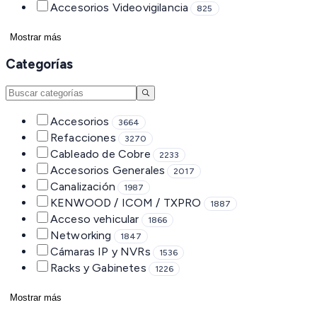
Accesorios Videovigilancia
825
Mostrar más
Categorías
Accesorios
3664
Refacciones
3270
Cableado de Cobre
2233
Accesorios Generales
2017
Canalización
1987
KENWOOD / ICOM / TXPRO
1887
Acceso vehicular
1866
Networking
1847
Cámaras IP y NVRs
1536
Racks y Gabinetes
1226
Mostrar más