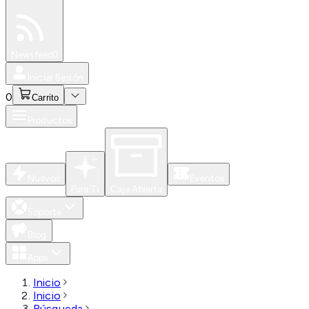
Especiales
Newsfeed
0
Iniciar Sesión
0
Carrito
Productos
Nuevos
Eventos
Para Ti
Caja Abierta
Soporte
Blog
Apps
Inicio
Inicio
Búsqueda