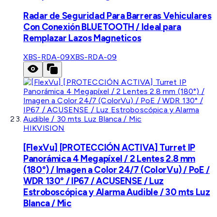
Radar de Seguridad Para Barreras Vehiculares
Con Conexión BLUETOOTH / Ideal para
Remplazar Lazos Magneticos
XBS-RDA-09
XBS-RDA-09
HIKVISION
[FlexVu] [PROTECCIÓN ACTIVA] Turret IP
Panorámica 4 Megapíxel / 2 Lentes 2.8 mm
(180°) / Imagen a Color 24/7 (ColorVu) / PoE /
WDR 130° / IP67 / ACUSENSE / Luz
Estroboscópica y Alarma Audible / 30 mts Luz
Blanca / Mic