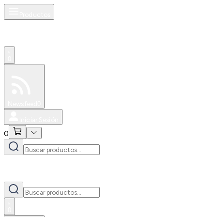
Productos
0
Especiales
Newsfeed
0
Iniciar Sesión
0
0