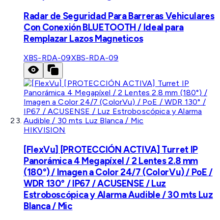
Radar de Seguridad Para Barreras Vehiculares
Con Conexión BLUETOOTH / Ideal para
Remplazar Lazos Magneticos
XBS-RDA-09
XBS-RDA-09
HIKVISION
[FlexVu] [PROTECCIÓN ACTIVA] Turret IP
Panorámica 4 Megapíxel / 2 Lentes 2.8 mm
(180°) / Imagen a Color 24/7 (ColorVu) / PoE /
WDR 130° / IP67 / ACUSENSE / Luz
Estroboscópica y Alarma Audible / 30 mts Luz
Blanca / Mic