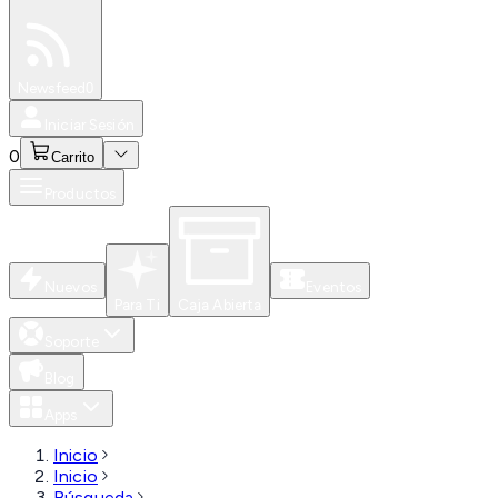
Especiales
Newsfeed
0
Iniciar Sesión
0
Carrito
Productos
Nuevos
Eventos
Para Ti
Caja Abierta
Soporte
Blog
Apps
Inicio
Inicio
Búsqueda