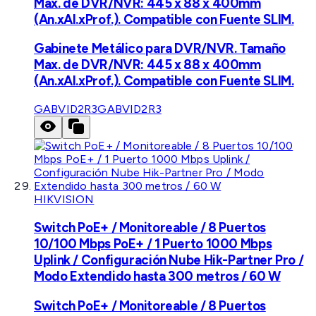
Max. de DVR/NVR: 445 x 88 x 400mm
(An.xAl.xProf.). Compatible con Fuente SLIM.
Gabinete Metálico para DVR/NVR. Tamaño
Max. de DVR/NVR: 445 x 88 x 400mm
(An.xAl.xProf.). Compatible con Fuente SLIM.
GABVID2R3
GABVID2R3
HIKVISION
Switch PoE+ / Monitoreable / 8 Puertos
10/100 Mbps PoE+ / 1 Puerto 1000 Mbps
Uplink / Configuración Nube Hik-Partner Pro /
Modo Extendido hasta 300 metros / 60 W
Switch PoE+ / Monitoreable / 8 Puertos