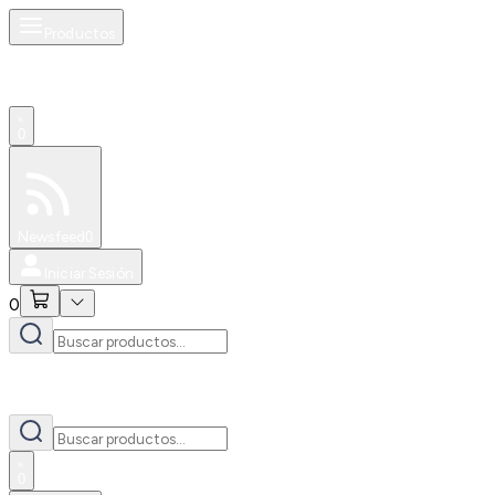
Productos
0
Especiales
Newsfeed
0
Iniciar Sesión
0
0