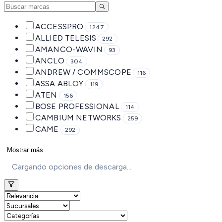
ACCESSPRO
1247
ALLIED TELESIS
292
AMANCO-WAVIN
93
ANCLO
304
ANDREW / COMMSCOPE
116
ASSA ABLOY
119
ATEN
156
BOSE PROFESSIONAL
114
CAMBIUM NETWORKS
259
CAME
292
Mostrar más
Cargando opciones de descarga...