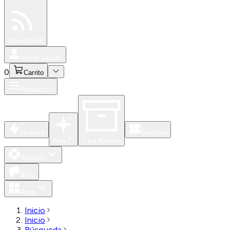
Especiales
Newsfeed
0
Iniciar Sesión
0
Carrito
Productos
Nuevos
Eventos
Para Ti
Caja Abierta
Soporte
Blog
Apps
Inicio
Inicio
Búsqueda