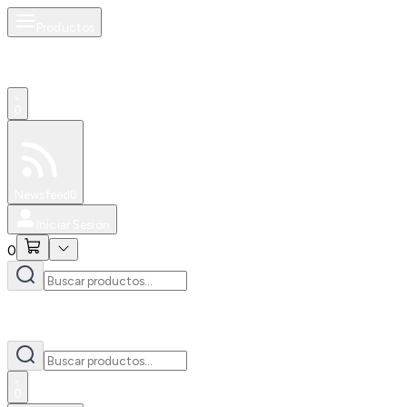
Productos
0
Especiales
Newsfeed
0
Iniciar Sesión
0
0