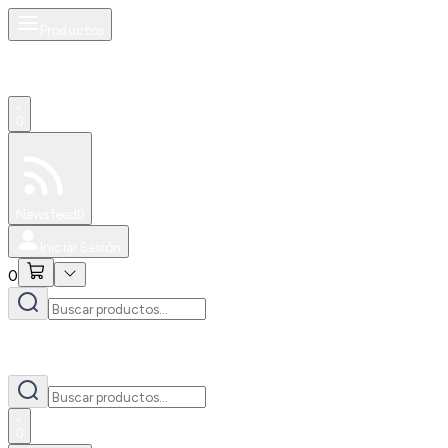
Productos
0
Especiales
Newsfeed
0
Iniciar Sesión
0
0