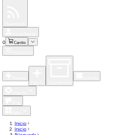
Especiales
Newsfeed
0
Iniciar Sesión
0
Carrito
Productos
Nuevos
Eventos
Para Ti
Caja Abierta
Soporte
Blog
Apps
Inicio
Inicio
Búsqueda