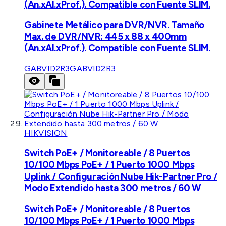
(An.xAl.xProf.). Compatible con Fuente SLIM.
Gabinete Metálico para DVR/NVR. Tamaño
Max. de DVR/NVR: 445 x 88 x 400mm
(An.xAl.xProf.). Compatible con Fuente SLIM.
GABVID2R3
GABVID2R3
HIKVISION
Switch PoE+ / Monitoreable / 8 Puertos
10/100 Mbps PoE+ / 1 Puerto 1000 Mbps
Uplink / Configuración Nube Hik-Partner Pro /
Modo Extendido hasta 300 metros / 60 W
Switch PoE+ / Monitoreable / 8 Puertos
10/100 Mbps PoE+ / 1 Puerto 1000 Mbps