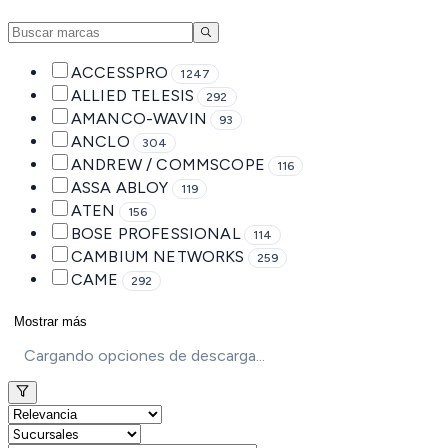
ACCESSPRO
1247
ALLIED TELESIS
292
AMANCO-WAVIN
93
ANCLO
304
ANDREW / COMMSCOPE
116
ASSA ABLOY
119
ATEN
156
BOSE PROFESSIONAL
114
CAMBIUM NETWORKS
259
CAME
292
Mostrar más
Cargando opciones de descarga...