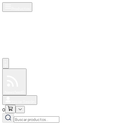
Productos
0
Especiales
Newsfeed
0
Iniciar Sesión
0