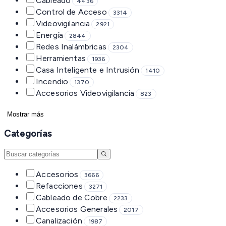
Cableado
4436
Control de Acceso
3314
Videovigilancia
2921
Energía
2844
Redes Inalámbricas
2304
Herramientas
1936
Casa Inteligente e Intrusión
1410
Incendio
1370
Accesorios Videovigilancia
823
Mostrar más
Categorías
Accesorios
3666
Refacciones
3271
Cableado de Cobre
2233
Accesorios Generales
2017
Canalización
1987