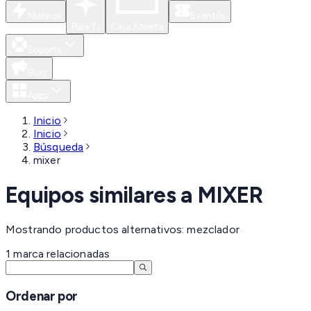
Nuevos
Eventos
Para Ti
Caja Abierta
Soporte
Blog
Apps
Inicio
Inicio
Búsqueda
mixer
Equipos similares a
MIXER
Mostrando productos alternativos: mezclador
1
marca
relacionadas
Ordenar por