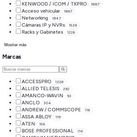
KENWOOD / ICOM / TXPRO
1887
Acceso vehicular
1867
Networking
1847
Cámaras IP y NVRs
1539
Racks y Gabinetes
1226
Mostrar más
Marcas
ACCESSPRO
1228
ALLIED TELESIS
292
AMANCO-WAVIN
93
ANCLO
304
ANDREW / COMMSCOPE
116
ASSA ABLOY
119
ATEN
156
BOSE PROFESSIONAL
114