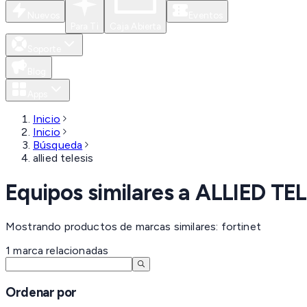
Nuevos
Eventos
Para Ti
Caja Abierta
Soporte
Blog
Apps
Inicio
Inicio
Búsqueda
allied telesis
Equipos similares a
ALLIED TEL
Mostrando productos de marcas similares: fortinet
1
marca
relacionadas
Ordenar por