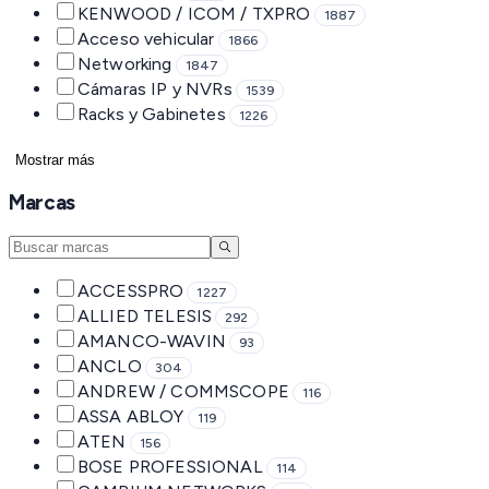
KENWOOD / ICOM / TXPRO
1887
Acceso vehicular
1866
Networking
1847
Cámaras IP y NVRs
1539
Racks y Gabinetes
1226
Mostrar más
Marcas
ACCESSPRO
1227
ALLIED TELESIS
292
AMANCO-WAVIN
93
ANCLO
304
ANDREW / COMMSCOPE
116
ASSA ABLOY
119
ATEN
156
BOSE PROFESSIONAL
114