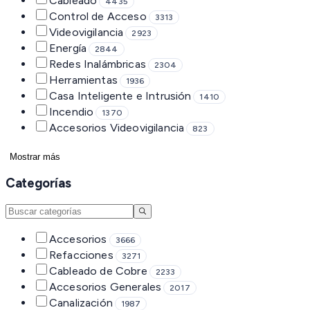
Cableado
4435
Control de Acceso
3313
Videovigilancia
2923
Energía
2844
Redes Inalámbricas
2304
Herramientas
1936
Casa Inteligente e Intrusión
1410
Incendio
1370
Accesorios Videovigilancia
823
Mostrar más
Categorías
Accesorios
3666
Refacciones
3271
Cableado de Cobre
2233
Accesorios Generales
2017
Canalización
1987