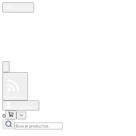
Productos
0
Especiales
Newsfeed
0
Iniciar Sesión
0