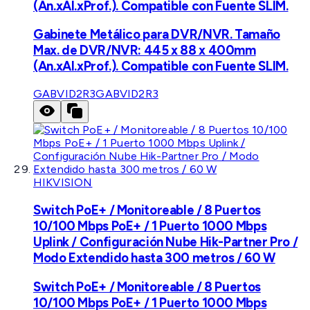
(An.xAl.xProf.). Compatible con Fuente SLIM.
Gabinete Metálico para DVR/NVR. Tamaño
Max. de DVR/NVR: 445 x 88 x 400mm
(An.xAl.xProf.). Compatible con Fuente SLIM.
GABVID2R3
GABVID2R3
HIKVISION
Switch PoE+ / Monitoreable / 8 Puertos
10/100 Mbps PoE+ / 1 Puerto 1000 Mbps
Uplink / Configuración Nube Hik-Partner Pro /
Modo Extendido hasta 300 metros / 60 W
Switch PoE+ / Monitoreable / 8 Puertos
10/100 Mbps PoE+ / 1 Puerto 1000 Mbps