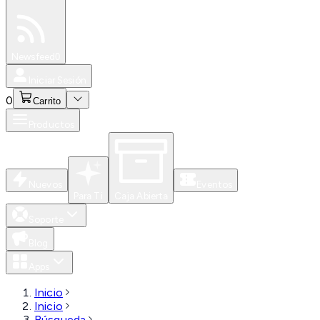
Especiales
Newsfeed
0
Iniciar Sesión
0
Carrito
Productos
Nuevos
Eventos
Para Ti
Caja Abierta
Soporte
Blog
Apps
Inicio
Inicio
Búsqueda