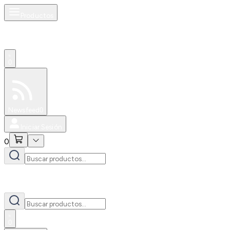
Productos
0
Especiales
Newsfeed
0
Iniciar Sesión
0
0