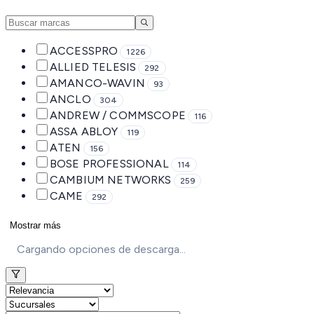
ACCESSPRO
1226
ALLIED TELESIS
292
AMANCO-WAVIN
93
ANCLO
304
ANDREW / COMMSCOPE
116
ASSA ABLOY
119
ATEN
156
BOSE PROFESSIONAL
114
CAMBIUM NETWORKS
259
CAME
292
Mostrar más
Cargando opciones de descarga...