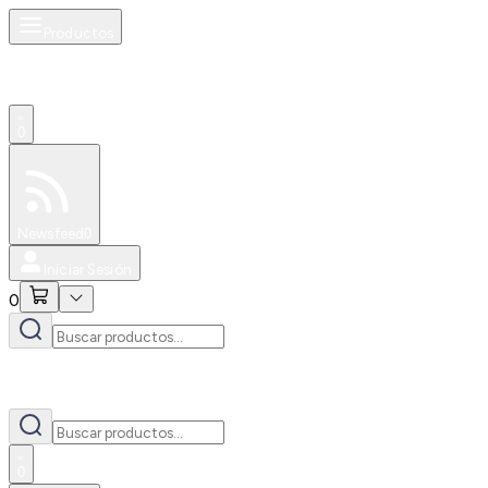
Productos
0
Especiales
Newsfeed
0
Iniciar Sesión
0
0