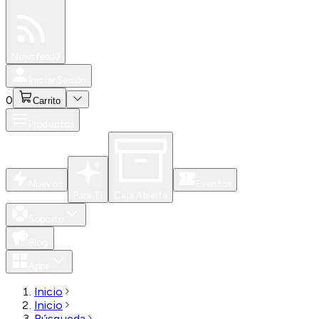
Especiales
Newsfeed
0
Iniciar Sesión
0
Carrito
Productos
Nuevos
Eventos
Para Ti
Caja Abierta
Soporte
Blog
Apps
Inicio
Inicio
Búsqueda