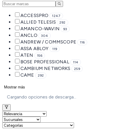
ACCESSPRO
1247
ALLIED TELESIS
292
AMANCO-WAVIN
93
ANCLO
304
ANDREW / COMMSCOPE
116
ASSA ABLOY
119
ATEN
156
BOSE PROFESSIONAL
114
CAMBIUM NETWORKS
259
CAME
292
Mostrar más
Cargando opciones de descarga...