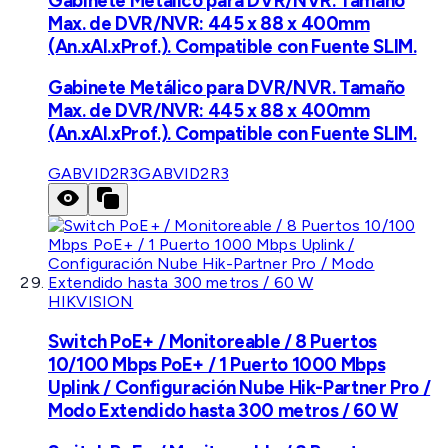
Gabinete Metálico para DVR/NVR. Tamaño
Max. de DVR/NVR: 445 x 88 x 400mm
(An.xAl.xProf.). Compatible con Fuente SLIM.
Gabinete Metálico para DVR/NVR. Tamaño
Max. de DVR/NVR: 445 x 88 x 400mm
(An.xAl.xProf.). Compatible con Fuente SLIM.
GABVID2R3
GABVID2R3
HIKVISION
Switch PoE+ / Monitoreable / 8 Puertos
10/100 Mbps PoE+ / 1 Puerto 1000 Mbps
Uplink / Configuración Nube Hik-Partner Pro /
Modo Extendido hasta 300 metros / 60 W