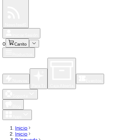
Especiales
Newsfeed
0
Iniciar Sesión
0
Carrito
Productos
Nuevos
Eventos
Para Ti
Caja Abierta
Soporte
Blog
Apps
Inicio
Inicio
Búsqueda