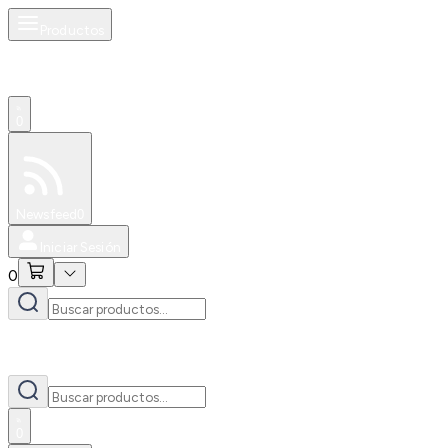
Productos
0
Especiales
Newsfeed
0
Iniciar Sesión
0
0