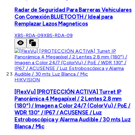
Radar de Seguridad Para Barreras Vehiculares
Con Conexión BLUETOOTH / Ideal para
Remplazar Lazos Magneticos
XBS-RDA-09
XBS-RDA-09
HIKVISION
[FlexVu] [PROTECCIÓN ACTIVA] Turret IP
Panorámica 4 Megapíxel / 2 Lentes 2.8 mm
(180°) / Imagen a Color 24/7 (ColorVu) / PoE /
WDR 130° / IP67 / ACUSENSE / Luz
Estroboscópica y Alarma Audible / 30 mts Luz
Blanca / Mic