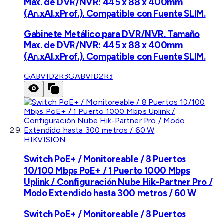
Max. de DVR/NVR: 445 x 88 x 400mm
(An.xAl.xProf.). Compatible con Fuente SLIM.
Gabinete Metálico para DVR/NVR. Tamaño
Max. de DVR/NVR: 445 x 88 x 400mm
(An.xAl.xProf.). Compatible con Fuente SLIM.
GABVID2R3
GABVID2R3
HIKVISION
Switch PoE+ / Monitoreable / 8 Puertos
10/100 Mbps PoE+ / 1 Puerto 1000 Mbps
Uplink / Configuración Nube Hik-Partner Pro /
Modo Extendido hasta 300 metros / 60 W
Switch PoE+ / Monitoreable / 8 Puertos