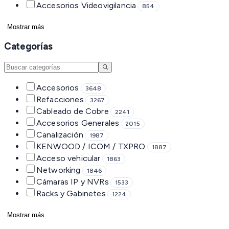
Accesorios Videovigilancia
854
Mostrar más
Categorías
Accesorios
3648
Refacciones
3267
Cableado de Cobre
2241
Accesorios Generales
2015
Canalización
1987
KENWOOD / ICOM / TXPRO
1887
Acceso vehicular
1863
Networking
1846
Cámaras IP y NVRs
1533
Racks y Gabinetes
1224
Mostrar más