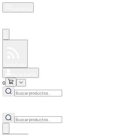
Productos
0
Especiales
Newsfeed
0
Iniciar Sesión
0
0