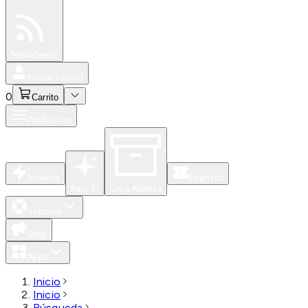
Especiales
Newsfeed
0
Iniciar Sesión
0
Carrito
Productos
Nuevos
Eventos
Para Ti
Caja Abierta
Soporte
Blog
Apps
Inicio
Inicio
Búsqueda