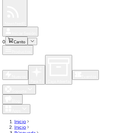
Especiales
Newsfeed
0
Iniciar Sesión
0
Carrito
Productos
Nuevos
Eventos
Para Ti
Caja Abierta
Soporte
Blog
Apps
Inicio
Inicio
Búsqueda