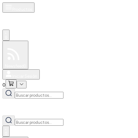
Productos
0
Especiales
Newsfeed
0
Iniciar Sesión
0
0