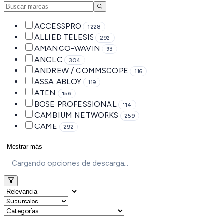
ACCESSPRO
1228
ALLIED TELESIS
292
AMANCO-WAVIN
93
ANCLO
304
ANDREW / COMMSCOPE
116
ASSA ABLOY
119
ATEN
156
BOSE PROFESSIONAL
114
CAMBIUM NETWORKS
259
CAME
292
Mostrar más
Cargando opciones de descarga...