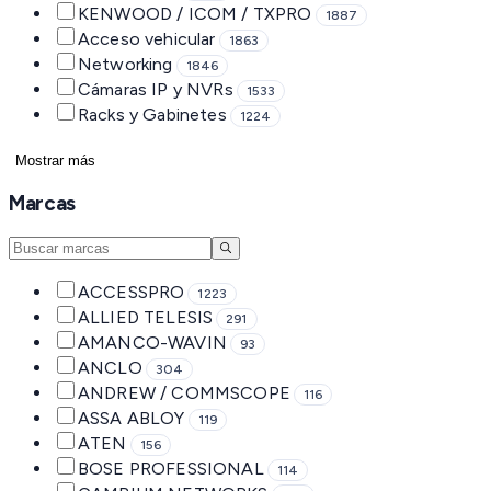
KENWOOD / ICOM / TXPRO
1887
Acceso vehicular
1863
Networking
1846
Cámaras IP y NVRs
1533
Racks y Gabinetes
1224
Mostrar más
Marcas
ACCESSPRO
1223
ALLIED TELESIS
291
AMANCO-WAVIN
93
ANCLO
304
ANDREW / COMMSCOPE
116
ASSA ABLOY
119
ATEN
156
BOSE PROFESSIONAL
114