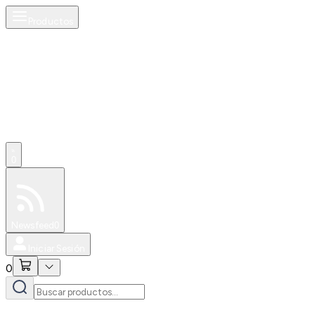
Productos
0
Especiales
Newsfeed
0
Iniciar Sesión
0