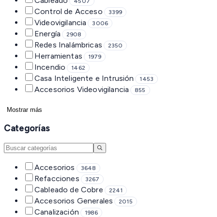
Cableado
4507
Control de Acceso
3399
Videovigilancia
3006
Energía
2908
Redes Inalámbricas
2350
Herramientas
1979
Incendio
1462
Casa Inteligente e Intrusión
1453
Accesorios Videovigilancia
855
Mostrar más
Categorías
Accesorios
3648
Refacciones
3267
Cableado de Cobre
2241
Accesorios Generales
2015
Canalización
1986