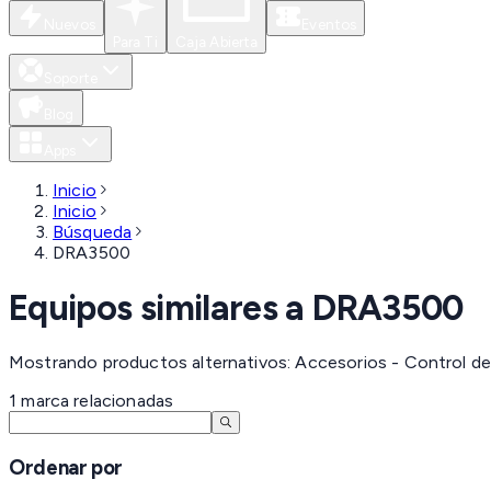
Nuevos
Eventos
Para Ti
Caja Abierta
Soporte
Blog
Apps
Inicio
Inicio
Búsqueda
DRA3500
Equipos similares a
DRA3500
Mostrando productos alternativos: Accesorios - Control d
1
marca
relacionadas
Ordenar por