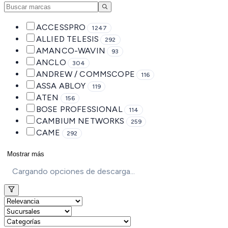
ACCESSPRO
1247
ALLIED TELESIS
292
AMANCO-WAVIN
93
ANCLO
304
ANDREW / COMMSCOPE
116
ASSA ABLOY
119
ATEN
156
BOSE PROFESSIONAL
114
CAMBIUM NETWORKS
259
CAME
292
Mostrar más
Cargando opciones de descarga...