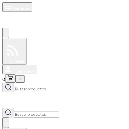
Productos
0
Especiales
Newsfeed
0
Iniciar Sesión
0
0