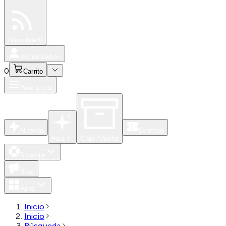
Especiales
Newsfeed
0
Iniciar Sesión
0
Carrito
Productos
Nuevos
Eventos
Para Ti
Caja Abierta
Soporte
Blog
Apps
Inicio
Inicio
Búsqueda